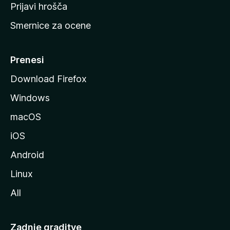
t
Prijavi hrošča
r
Smernice za ocene
a
n
M
Prenesi
o
Download Firefox
z
Windows
i
l
macOS
l
iOS
e
Android
Linux
All
Zadnje graditve