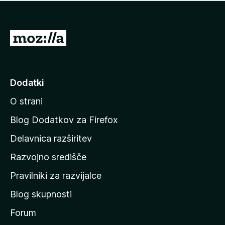
i
e
o
n
c
o
e
P
n
o
j
j
e
n
d
Dodatki
o
i
O strani
n
a
Blog Dodatkov za Firefox
d
Delavnica razširitev
o
Razvojno središče
m
a
Pravilniki za razvijalce
č
Blog skupnosti
o
s
Forum