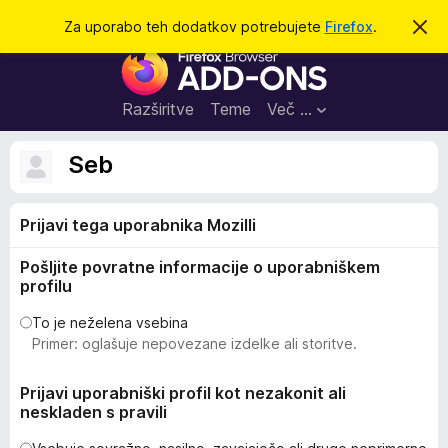
I
Prijava
Za uporabo teh dodatkov potrebujete
Firefox
.
S
k
š
D
r
č
i
o
j
i
d
o
Razširitve
Teme
Več …
b
a
v
t
e
Seb
s
k
t
i
i
l
Prijavi tega uporabnika Mozilli
z
o
a
Pošljite povratne informacije o uporabniškem
b
profilu
r
s
To je neželena vsebina
Primer: oglašuje nepovezane izdelke ali storitve.
k
a
Prijavi uporabniški profil kot nezakonit ali
l
neskladen s pravili
n
i