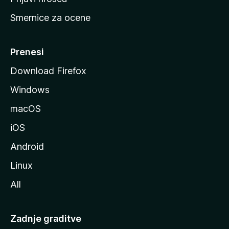
r
Smernice za ocene
a
n
M
Prenesi
o
Download Firefox
z
Windows
i
l
macOS
l
iOS
e
Android
Linux
All
Zadnje graditve