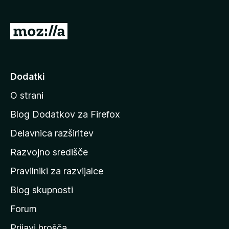
n
o
)
P
o
j
d
Dodatki
i
O strani
n
a
Blog Dodatkov za Firefox
d
Delavnica razširitev
o
Razvojno središče
m
a
Pravilniki za razvijalce
č
Blog skupnosti
o
s
Forum
t
Prijavi hrošča