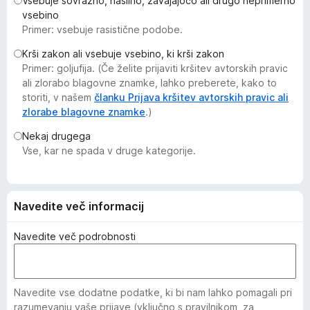
Vsebuje sovražno, nasilno, zavajajočo ali drugo neprimerno
k
vsebino
F
Primer: vsebuje rasistične podobe.
i
Krši zakon ali vsebuje vsebino, ki krši zakon
r
Primer: goljufija. (Če želite prijaviti kršitev avtorskih pravic
e
ali zlorabo blagovne znamke, lahko preberete, kako to
f
storiti, v našem
članku Prijava kršitev avtorskih pravic ali
o
zlorabe blagovne znamke
.)
x
Nekaj drugega
Vse, kar ne spada v druge kategorije.
Navedite več informacij
Navedite več podrobnosti
Navedite vse dodatne podatke, ki bi nam lahko pomagali pri
razumevanju vaše prijave (vključno s pravilnikom, za