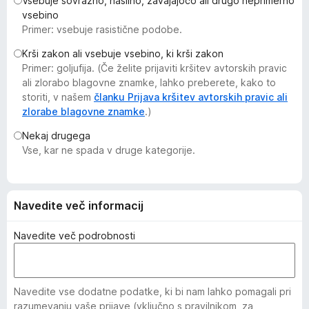
Vsebuje sovražno, nasilno, zavajajočo ali drugo neprimerno
k
vsebino
F
Primer: vsebuje rasistične podobe.
i
Krši zakon ali vsebuje vsebino, ki krši zakon
r
Primer: goljufija. (Če želite prijaviti kršitev avtorskih pravic
e
ali zlorabo blagovne znamke, lahko preberete, kako to
f
storiti, v našem
članku Prijava kršitev avtorskih pravic ali
o
zlorabe blagovne znamke
.)
x
Nekaj drugega
Vse, kar ne spada v druge kategorije.
Navedite več informacij
Navedite več podrobnosti
Navedite vse dodatne podatke, ki bi nam lahko pomagali pri
razumevanju vaše prijave (vključno s pravilnikom, za