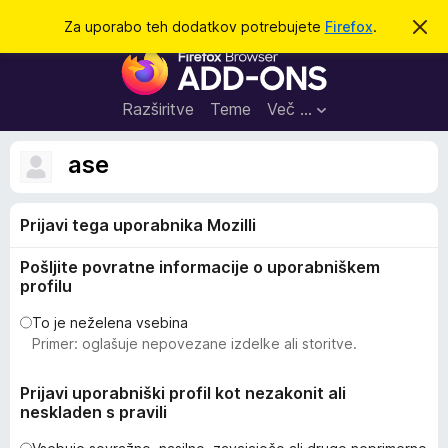
I
Prijava
Za uporabo teh dodatkov potrebujete
Firefox
.
S
k
š
D
r
č
i
o
j
i
d
o
Razširitve
Teme
Več …
b
a
v
t
e
ase
s
k
t
i
i
l
Prijavi tega uporabnika Mozilli
z
o
a
Pošljite povratne informacije o uporabniškem
b
profilu
r
s
To je neželena vsebina
Primer: oglašuje nepovezane izdelke ali storitve.
k
a
Prijavi uporabniški profil kot nezakonit ali
l
neskladen s pravili
n
i