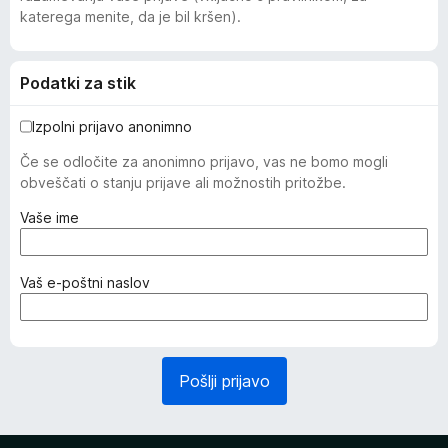
katerega menite, da je bil kršen).
Podatki za stik
Izpolni prijavo anonimno
Če se odločite za anonimno prijavo, vas ne bomo mogli
obveščati o stanju prijave ali možnostih pritožbe.
(
Vaše ime
z
a
h
(
Vaš e-poštni naslov
t
z
e
a
v
h
a
t
Pošlji prijavo
n
e
o
v
)
a