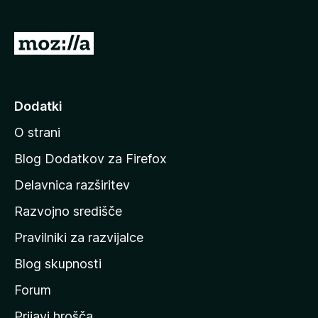
n
o
)
P
o
j
d
Dodatki
i
O strani
n
a
Blog Dodatkov za Firefox
d
Delavnica razširitev
o
Razvojno središče
m
a
Pravilniki za razvijalce
č
Blog skupnosti
o
s
Forum
t
Prijavi hrošča