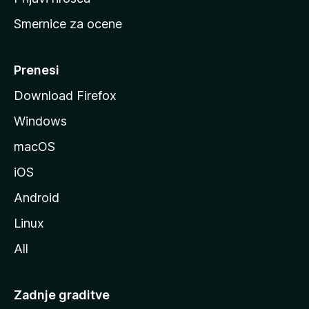
r
Smernice za ocene
a
n
M
Prenesi
o
Download Firefox
z
Windows
i
l
macOS
l
iOS
e
Android
Linux
All
Zadnje graditve