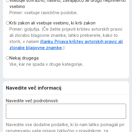
Vsebuje sovražno, nasilno, zavajajočo ali drugo neprimerno
k
vsebino
F
Primer: vsebuje rasistične podobe.
i
Krši zakon ali vsebuje vsebino, ki krši zakon
r
Primer: goljufija. (Če želite prijaviti kršitev avtorskih pravic
e
ali zlorabo blagovne znamke, lahko preberete, kako to
f
storiti, v našem
članku Prijava kršitev avtorskih pravic ali
o
zlorabe blagovne znamke
.)
x
Nekaj drugega
Vse, kar ne spada v druge kategorije.
Navedite več informacij
Navedite več podrobnosti
Navedite vse dodatne podatke, ki bi nam lahko pomagali pri
razumevanju vaše prijave (vključno s pravilnikom, za