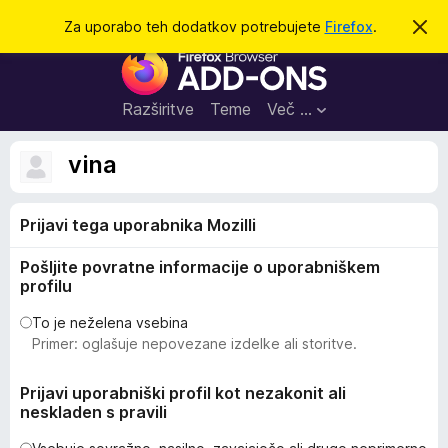
I
Prijava
Za uporabo teh dodatkov potrebujete
Firefox
.
S
k
š
D
r
č
i
o
j
i
d
o
Razširitve
Teme
Več …
b
a
v
t
e
vina
s
k
t
i
i
l
Prijavi tega uporabnika Mozilli
z
o
a
Pošljite povratne informacije o uporabniškem
b
profilu
r
s
To je neželena vsebina
Primer: oglašuje nepovezane izdelke ali storitve.
k
a
Prijavi uporabniški profil kot nezakonit ali
l
neskladen s pravili
n
i