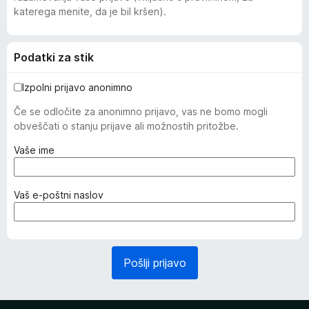
katerega menite, da je bil kršen).
Podatki za stik
Izpolni prijavo anonimno
Če se odločite za anonimno prijavo, vas ne bomo mogli
obveščati o stanju prijave ali možnostih pritožbe.
(
Vaše ime
z
a
h
(
Vaš e-poštni naslov
t
z
e
a
v
h
a
t
Pošlji prijavo
n
e
o
v
)
a