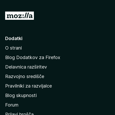
n
o
)
P
o
j
d
Dodatki
i
O strani
n
a
Blog Dodatkov za Firefox
d
Delavnica razširitev
o
Razvojno središče
m
a
Pravilniki za razvijalce
č
Blog skupnosti
o
s
Forum
t
Prijavi hrošča