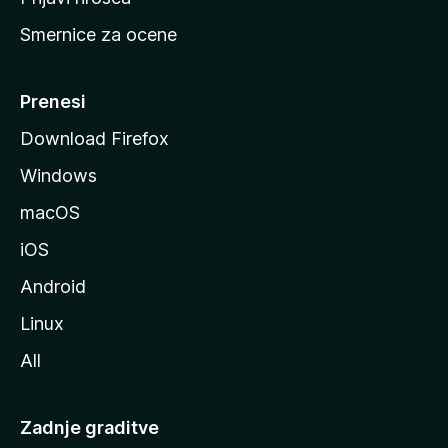
r
Smernice za ocene
a
n
M
Prenesi
o
Download Firefox
z
Windows
i
l
macOS
l
iOS
e
Android
Linux
All
Zadnje graditve