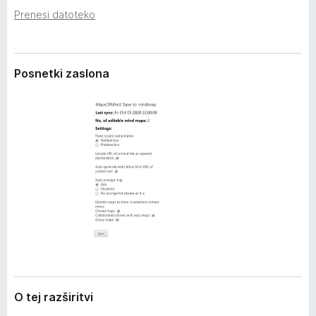
z
k
Prenesi datoteko
š
F
i
i
r
i
r
Posnetki zaslona
t
e
v
f
i
o
x
O tej razširitvi