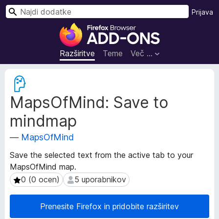
I
Prijava
š
D
č
o
i
d
Razširitve
Teme
Več …
a
t
M
k
e
MapsOfMind: Save to
t
i
a
z
mindmap
p
a
o
b
—
MapsOfMind
d
r
a
Save the selected text from the active tab to your
s
t
MapsOfMind map.
k
k
0 (0 ocen)
5 uporabnikov
0 (0 ocen)
5 uporabnikov
i
a
o
l
r
n
Prenesite Firefox in pridobite razširitev
a
i