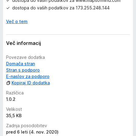
dostopa do vaših podatkov za www.mapsofmind.com
dostopa do vaših podatkov za 173.255.248.144
Več o tem
Več informacij
Povezave dodatka
Domača stran
Stran s podporo
E-naslov za podporo
Kopiraj ID dodatka
Različica
1.0.2
Velikost
35,5 KB
Zadnja posodobitev
pred 6 leti (4. nov. 2020)