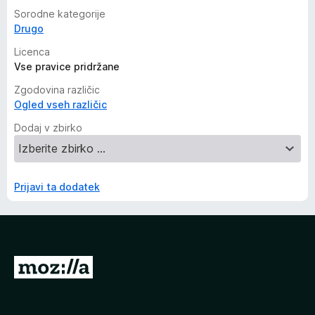
Sorodne kategorije
Drugo
Licenca
Vse pravice pridržane
Zgodovina različic
Ogled vseh različic
Dodaj v zbirko
Prijavi ta dodatek
P
o
j