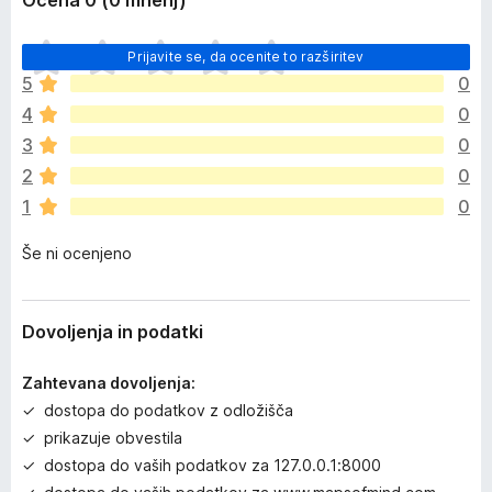
Ocena 0 (0 mnenj)
Š
Prijavite se, da ocenite to razširitev
e
5
0
n
4
0
i
o
3
0
c
2
0
e
1
0
n
j
Še ni ocenjeno
e
n
o
Dovoljenja in podatki
Zahtevana dovoljenja:
dostopa do podatkov z odložišča
prikazuje obvestila
dostopa do vaših podatkov za 127.0.0.1:8000