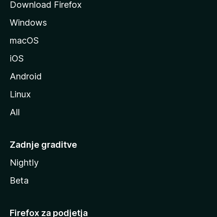
Download Firefox
z
Windows
i
l
macOS
l
iOS
e
Android
Linux
All
Zadnje graditve
Nightly
Beta
Firefox za podjetja