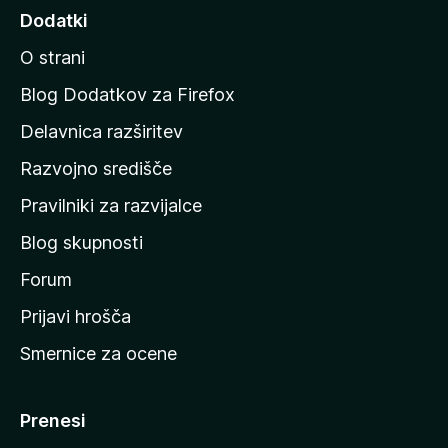
d
Dodatki
i
O strani
n
a
Blog Dodatkov za Firefox
d
Delavnica razširitev
o
Razvojno središče
m
a
Pravilniki za razvijalce
č
Blog skupnosti
o
s
Forum
t
Prijavi hrošča
r
Smernice za ocene
a
n
M
Prenesi
o