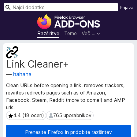
I
Prijava
š
D
č
o
i
d
Razširitve
Teme
Več …
a
t
M
k
e
Link Cleaner+
t
i
a
z
—
hahaha
p
a
o
b
Clean URLs before opening a link, removes trackers,
d
r
rewrites redirects pages such as of Amazon,
a
s
Facebook, Steam, Reddit (more to come!) and AMP
t
k
k
urls.
i
a
4.4 (18 ocen)
765 uporabnikov
4.4 (18 ocen)
765 uporabnikov
o
l
r
n
Prenesite Firefox in pridobite razširitev
a
i