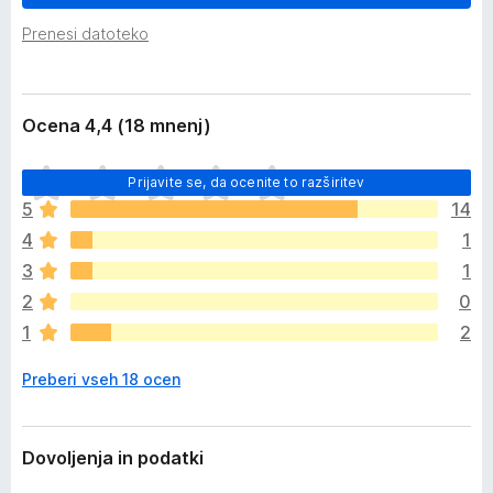
z
k
š
Prenesi datoteko
F
i
i
r
i
r
t
Ocena 4,4 (18 mnenj)
e
v
f
i
Š
o
Prijavite se, da ocenite to razširitev
e
x
5
14
n
4
1
i
o
3
1
c
2
0
e
1
2
n
j
Preberi vseh 18 ocen
e
n
o
Dovoljenja in podatki