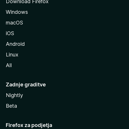
Download Firefox
z
Windows
i
l
macOS
l
iOS
e
Android
Linux
All
Zadnje graditve
Nightly
Beta
Firefox za podjetja