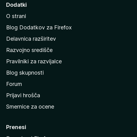
d
Dodatki
,
i
5
O strani
o
n
d
a
Blog Dodatkov za Firefox
5
d
Delavnica razširitev
o
Razvojno središče
m
a
Pravilniki za razvijalce
č
Blog skupnosti
o
s
Forum
t
Prijavi hrošča
r
Smernice za ocene
a
n
M
Prenesi
o