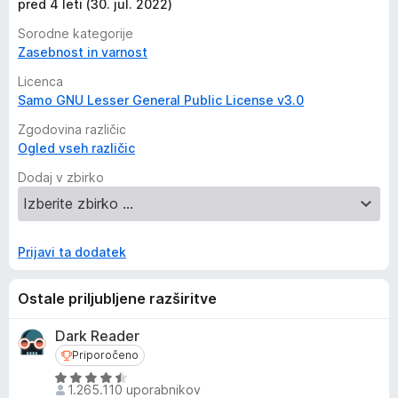
pred 4 leti (30. jul. 2022)
Sorodne kategorije
Zasebnost in varnost
Licenca
Samo GNU Lesser General Public License v3.0
Zgodovina različic
Ogled vseh različic
Dodaj v zbirko
Prijavi ta dodatek
Ostale priljubljene razširitve
Dark Reader
Priporočeno
Priporočeno
O
1.265.110 uporabnikov