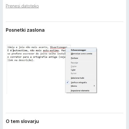
z
k
Prenesi datoteko
š
F
i
i
r
i
r
Posnetki zaslona
t
e
v
f
i
o
x
O tem slovarju