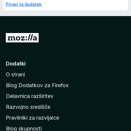
Prijavi ta dodatek
P
o
j
d
Dodatki
i
O strani
n
a
Blog Dodatkov za Firefox
d
Delavnica razširitev
o
Razvojno središče
m
a
Pravilniki za razvijalce
č
Blog skupnosti