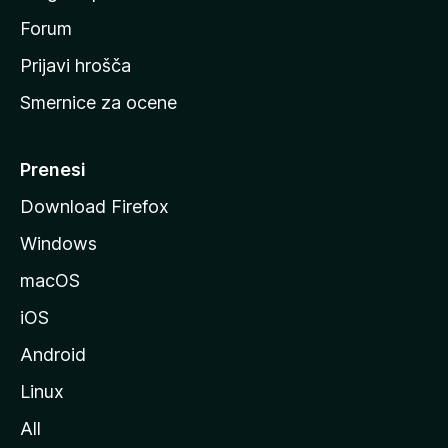
o
s
Forum
t
Prijavi hrošča
r
Smernice za ocene
a
n
M
Prenesi
o
Download Firefox
z
Windows
i
l
macOS
l
iOS
e
Android
Linux
All