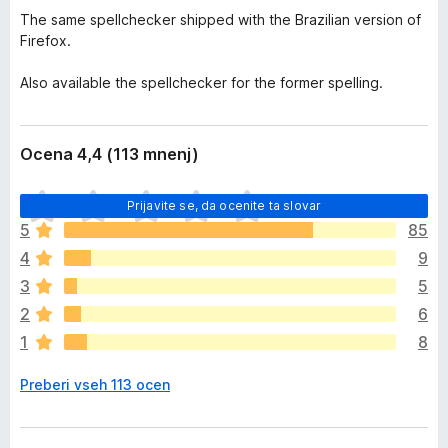
The same spellchecker shipped with the Brazilian version of
Firefox.
Also available the spellchecker for the former spelling.
Ocena 4,4 (113 mnenj)
Š
Prijavite se, da ocenite ta slovar
e
5
85
n
4
9
i
o
3
5
c
2
6
e
1
8
n
j
Preberi vseh 113 ocen
e
n
o