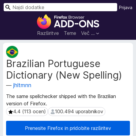
I
Prijava
š
D
č
o
i
d
Razširitve
Teme
Več …
a
t
M
k
e
Brazilian Portuguese
t
i
a
z
Dictionary (New Spelling)
p
a
o
b
—
jhltmnn
d
r
a
The same spellchecker shipped with the Brazilian
s
t
version of Firefox.
k
k
4.4 (113 ocen)
100.494 uporabnikov
4.4 (113 ocen)
100.494 uporabnikov
i
a
o
l
r
n
Prenesite Firefox in pridobite razširitev
a
i