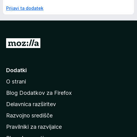
Prijavi ta dodatek
P
o
j
d
Dodatki
i
O strani
n
a
Blog Dodatkov za Firefox
d
Delavnica razširitev
o
Razvojno središče
m
a
Pravilniki za razvijalce
č