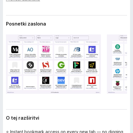
z
k
š
F
i
i
r
Posnetki zaslona
i
r
t
e
v
f
i
o
x
O tej razširitvi
⭐ Instant bookmark access on every new tab — no digging