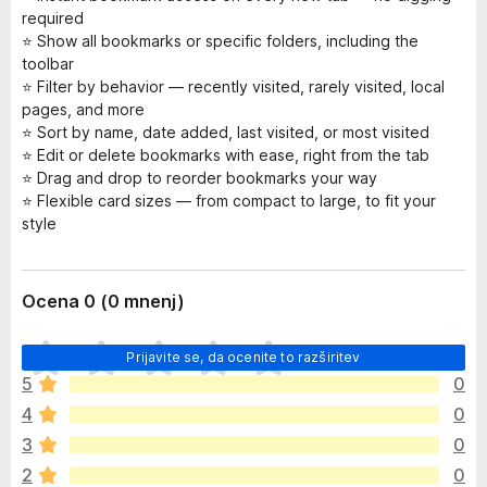
required
⭐ Show all bookmarks or specific folders, including the
toolbar
⭐ Filter by behavior — recently visited, rarely visited, local
pages, and more
⭐ Sort by name, date added, last visited, or most visited
⭐ Edit or delete bookmarks with ease, right from the tab
⭐ Drag and drop to reorder bookmarks your way
⭐ Flexible card sizes — from compact to large, to fit your
style
Ocena 0 (0 mnenj)
Š
Prijavite se, da ocenite to razširitev
e
5
0
n
4
0
i
o
3
0
c
2
0