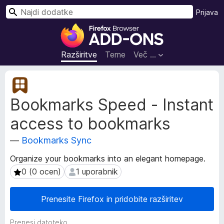
I
Prijava
š
D
č
o
i
d
Razširitve
Teme
Več …
a
t
M
k
e
Bookmarks Speed - Instant
t
i
a
z
access to bookmarks
p
a
o
b
—
Bookmarks Sync
d
r
a
Organize your bookmarks into an elegant homepage.
s
t
0 (0 ocen)
1 uporabnik
0 (0 ocen)
1 uporabnik
k
k
i
a
o
l
Prenesite Firefox in pridobite razširitev
r
n
a
i
Prenesi datoteko