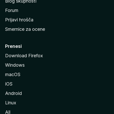
Blog skupnosti
o
s
Forum
t
Prijavi hrošča
r
Smernice za ocene
a
n
M
Prenesi
o
Download Firefox
z
Windows
i
l
macOS
l
iOS
e
Android
Linux
All