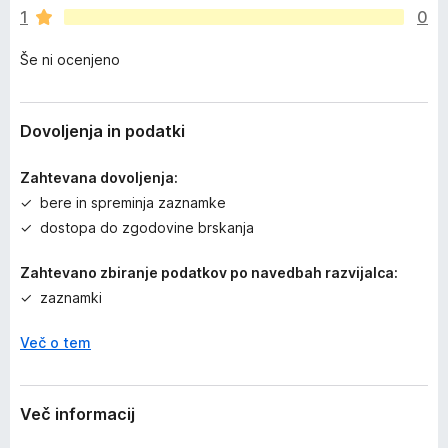
e
1
0
n
j
Še ni ocenjeno
e
n
o
Dovoljenja in podatki
Zahtevana dovoljenja:
bere in spreminja zaznamke
dostopa do zgodovine brskanja
Zahtevano zbiranje podatkov po navedbah razvijalca:
zaznamki
Več o tem
Več informacij