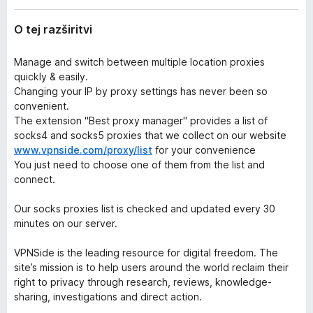
z
k
š
O tej razširitvi
F
i
i
r
i
Manage and switch between multiple location proxies
r
t
quickly & easily.
e
v
Changing your IP by proxy settings has never been so
f
i
convenient.
o
The extension "Best proxy manager" provides a list of
x
socks4 and socks5 proxies that we collect on our website
www.vpnside.com/proxy/list
for your convenience
You just need to choose one of them from the list and
connect.
Our socks proxies list is checked and updated every 30
minutes on our server.
VPNSide is the leading resource for digital freedom. The
site’s mission is to help users around the world reclaim their
right to privacy through research, reviews, knowledge-
sharing, investigations and direct action.