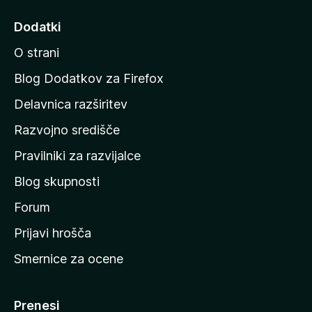
j
d
Dodatki
i
O strani
n
a
Blog Dodatkov za Firefox
d
Delavnica razširitev
o
Razvojno središče
m
a
Pravilniki za razvijalce
č
Blog skupnosti
o
s
Forum
t
Prijavi hrošča
r
Smernice za ocene
a
n
M
Prenesi