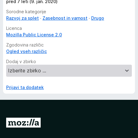
pred 7 leti (9. jan. 2020)
Sorodne kategorije
Razvoj za splet
Zasebnost in varnost
Drugo
Licenca
Mozilla Public License 2.0
Zgodovina različic
Ogled vseh različic
Dodaj v zbirko
Prijavi ta dodatek
P
o