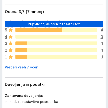
Ocena 3,7 (7 mnenj)
Š
Prijavite se, da ocenite to razširitev
e
5
4
n
4
0
i
o
3
1
c
2
1
e
1
1
n
j
Preberi vseh 7 ocen
e
n
o
Dovoljenja in podatki
Zahtevana dovoljenja:
nadzira nastavitve posrednika