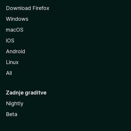
o
Download Firefox
z
Windows
i
l
macOS
l
iOS
e
Android
Linux
All
Zadnje graditve
Nightly
Beta