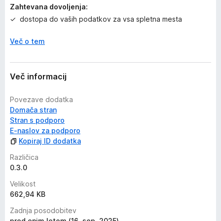
Zahtevana dovoljenja:
dostopa do vaših podatkov za vsa spletna mesta
Več o tem
Več informacij
Povezave dodatka
Domača stran
Stran s podporo
E-naslov za podporo
Kopiraj ID dodatka
Različica
0.3.0
Velikost
662,94 KB
Zadnja posodobitev
pred enim letom (16. sep. 2025)