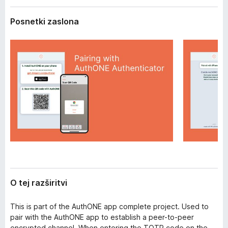
z
k
š
Posnetki zaslona
F
i
i
r
i
r
t
e
v
f
i
o
x
O tej razširitvi
This is part of the AuthONE app complete project. Used to
pair with the AuthONE app to establish a peer-to-peer
encrypted channel. When entering the TOTP code on the