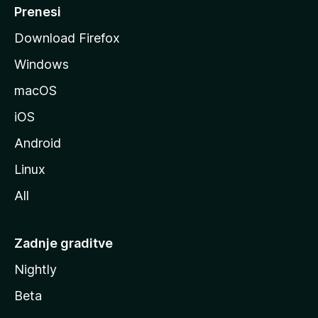
M
Prenesi
o
Download Firefox
z
Windows
i
l
macOS
l
iOS
e
Android
Linux
All
Zadnje graditve
Nightly
Beta