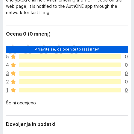
web page, it is notified to the AuthONE app through the
network for fast filling.
Ocena 0 (0 mnenj)
Š
Prijavite se, da ocenite to razširitev
e
5
0
n
4
0
i
o
3
0
c
2
0
e
1
0
n
j
Še ni ocenjeno
e
n
o
Dovoljenja in podatki