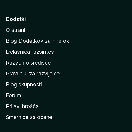
o
z
j
d
4
5
d
Dodatki
,
i
5
O strani
o
n
d
a
Blog Dodatkov za Firefox
5
d
Delavnica razširitev
o
Razvojno središče
m
a
Pravilniki za razvijalce
č
Blog skupnosti
o
s
Forum
t
Prijavi hrošča
r
Smernice za ocene
a
n