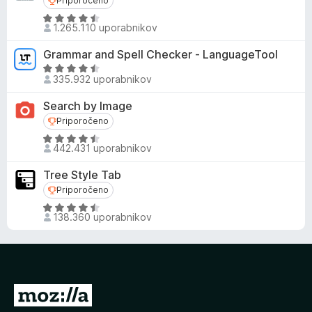
Priporočeno
Priporočeno
O
1.265.110 uporabnikov
c
e
Grammar and Spell Checker - LanguageTool
n
O
j
335.932 uporabnikov
c
e
e
Search by Image
n
n
Priporočeno
Priporočeno
o
j
z
O
e
442.431 uporabnikov
4
c
n
,
e
o
Tree Style Tab
5
n
z
Priporočeno
Priporočeno
o
j
4
O
d
e
,
138.360 uporabnikov
c
5
n
5
e
o
o
n
z
d
j
4
5
e
,
P
n
6
o
o