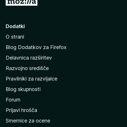
P
o
j
d
Dodatki
i
O strani
n
a
Blog Dodatkov za Firefox
d
Delavnica razširitev
o
Razvojno središče
m
a
Pravilniki za razvijalce
č
Blog skupnosti
o
s
Forum
t
Prijavi hrošča
r
Smernice za ocene
a