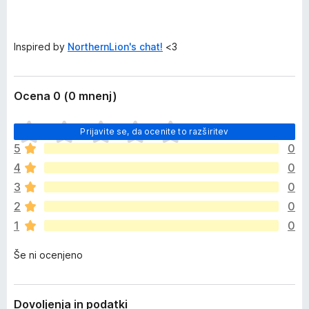
Inspired by
NorthernLion's chat!
<3
Ocena 0 (0 mnenj)
Š
Prijavite se, da ocenite to razširitev
e
5
0
n
4
0
i
o
3
0
c
2
0
e
1
0
n
j
Še ni ocenjeno
e
n
o
Dovoljenja in podatki