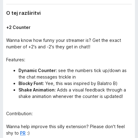
z
k
š
O tej razširitvi
F
i
i
r
i
+2 Counter
r
t
e
v
Wanna know how funny your streamer is? Get the exact
f
i
number of +2's and -2's they get in chat!!
o
x
Features:
Dynamic Counter:
see the numbers tick up/down as
the chat messages trickle in
Blocky Font:
Yee, this was inspired by Balatro B)
Shake Animation:
Adds a visual feedback through a
shake animation whenever the counter is updated!
Contribution:
Wanna help improve this silly extension? Please don't feel
shy to
PR
:)