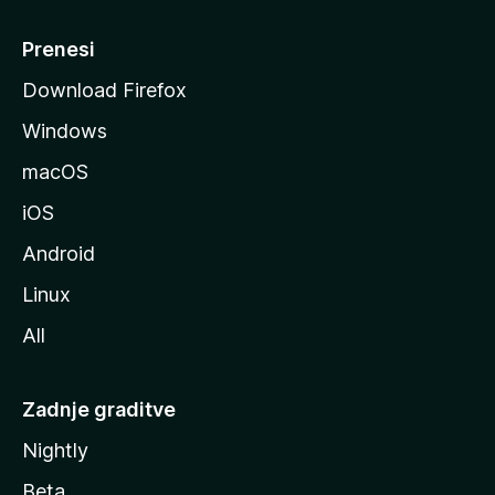
n
M
Prenesi
o
Download Firefox
z
Windows
i
l
macOS
l
iOS
e
Android
Linux
All
Zadnje graditve
Nightly
Beta