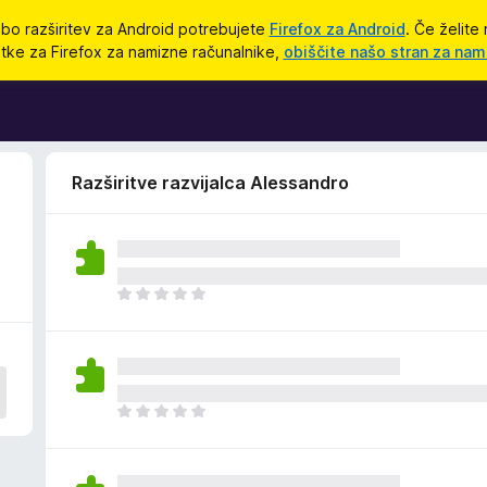
bo razširitev za Android potrebujete
Firefox za Android
. Če želite 
tke za Firefox za namizne računalnike,
obiščite našo stran za nam
Razširitve razvijalca Alessandro
Š
e
n
i
o
c
Š
e
e
n
n
j
i