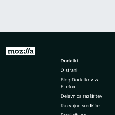
P
o
Dodatki
j
O strani
d
i
Blog Dodatkov za
n
Firefox
a
Delavnica razširitev
d
o
Razvojno središče
m