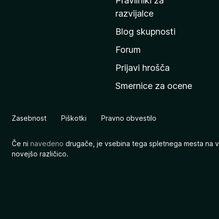
Pravilniki za
a
razvijalce
č
Blog skupnosti
o
s
Forum
t
Prijavi hrošča
r
Smernice za ocene
a
n
M
Zasebnost
Piškotki
Pravno obvestilo
o
z
Če ni
navedeno
drugače, je vsebina tega spletnega mesta na v
i
novejšo različico.
l
l
e