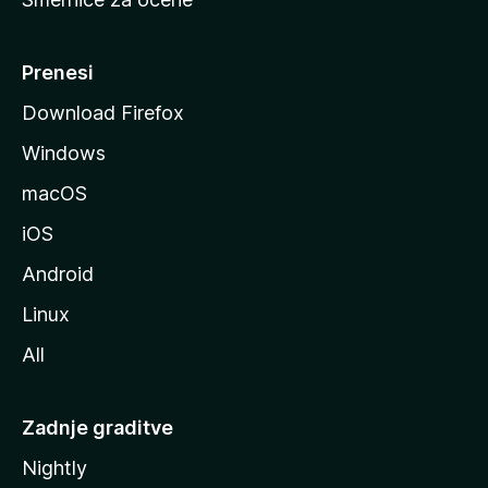
a
n
M
Prenesi
o
Download Firefox
z
Windows
i
l
macOS
l
iOS
e
Android
Linux
All
Zadnje graditve
Nightly