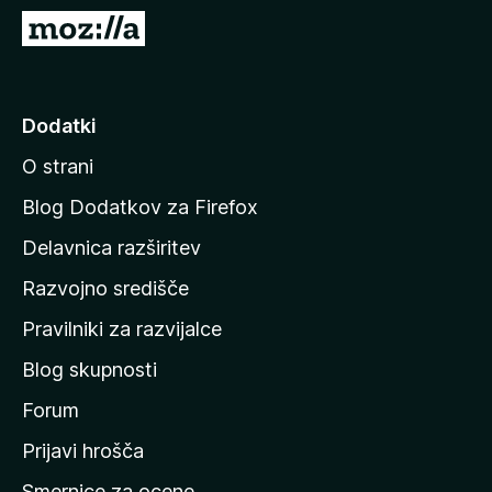
k
P
F
o
i
j
r
d
Dodatki
e
i
f
O strani
n
o
a
x
Blog Dodatkov za Firefox
d
Delavnica razširitev
o
Razvojno središče
m
a
Pravilniki za razvijalce
č
Blog skupnosti
o
s
Forum
t
Prijavi hrošča
r
Smernice za ocene