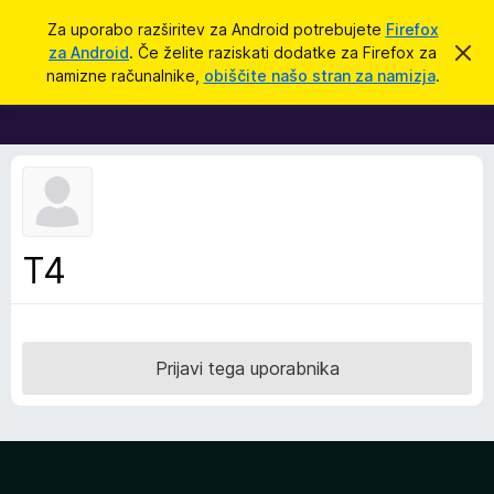
I
Prijava
Za uporabo razširitev za Android potrebujete
Firefox
š
za Android
. Če želite raziskati dodatke za Firefox za
S
D
k
č
namizne računalnike,
obiščite našo stran za namizja
.
r
o
i
i
d
j
o
a
b
t
v
e
k
s
i
t
i
z
T4
l
a
o
b
r
s
Prijavi tega uporabnika
k
a
l
n
i