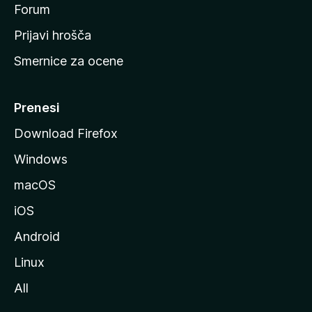
s
Forum
t
Prijavi hrošča
r
Smernice za ocene
a
n
M
Prenesi
o
Download Firefox
z
Windows
i
l
macOS
l
iOS
e
Android
Linux
All