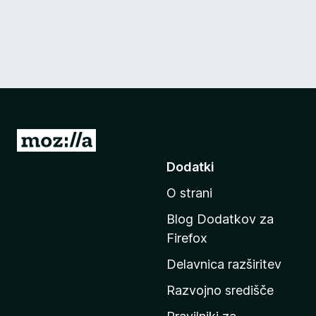
P
o
Dodatki
j
O strani
d
i
Blog Dodatkov za
n
Firefox
a
Delavnica razširitev
d
o
Razvojno središče
m