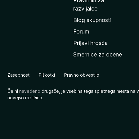
Pravilniki za
a
razvijalce
č
Blog skupnosti
o
s
Forum
t
Prijavi hrošča
r
Smernice za ocene
a
n
M
Zasebnost
Piškotki
Pravno obvestilo
o
z
Če ni
navedeno
drugače, je vsebina tega spletnega mesta na v
i
novejšo različico.
l
l
e