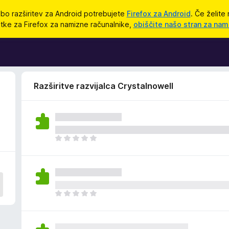
bo razširitev za Android potrebujete
Firefox za Android
. Če želite 
tke za Firefox za namizne računalnike,
obiščite našo stran za nam
Razširitve razvijalca Crystalnowell
Š
e
n
i
o
c
Š
e
e
n
n
j
i