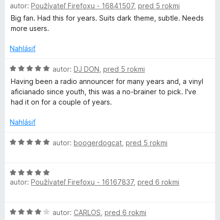
autor:
Používateľ Firefoxu - 16841507
,
pred 5 rokmi
o
t
d
Big fan. Had this for years. Suits dark theme, subtle. Needs
e
n
more users.
n
o
i
t
Nahlásiť
e
e
:
n
H
autor:
DJ DON
,
pred 5 rokmi
5
i
o
z
Having been a radio announcer for many years and, a vinyl
e
d
5
aficianado since youth, this was a no-brainer to pick. I've
:
n
had it on for a couple of years.
5
o
z
t
Nahlásiť
5
e
n
H
autor:
boogerdogcat
,
pred 5 rokmi
i
o
e
d
:
H
n
5
autor:
Používateľ Firefoxu - 16167837
,
pred 6 rokmi
o
o
z
d
t
5
n
e
H
autor:
CARLOS
,
pred 6 rokmi
o
n