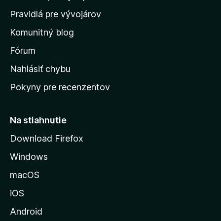
m
Pravidlá pre vývojárov
o
Komunitný blog
v
s
Fórum
k
Nahlásiť chybu
ú
Pokyny pre recenzentov
s
t
r
Na stiahnutie
á
Download Firefox
n
Windows
k
u
macOS
M
iOS
o
z
Android