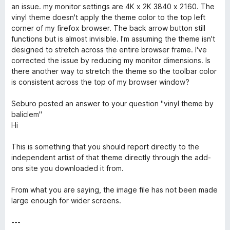
n
e
e
an issue. my monitor settings are 4K x 2K 3840 x 2160. The
5
o
n
:
vinyl theme doesn't apply the theme color to the top left
t
i
5
corner of my firefox browser. The back arrow button still
e
e
z
functions but is almost invisible. I'm assuming the theme isn't
n
:
5
designed to stretch across the entire browser frame. I've
i
5
corrected the issue by reducing my monitor dimensions. Is
e
z
there another way to stretch the theme so the toolbar color
:
5
is consistent across the top of my browser window?
5
z
Seburo posted an answer to your question "vinyl theme by
5
baliclem"
Hi
This is something that you should report directly to the
independent artist of that theme directly through the add-
ons site you downloaded it from.
From what you are saying, the image file has not been made
large enough for wider screens.
---