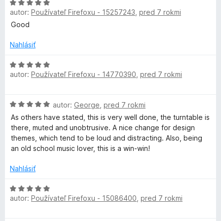
H
o
i
5
autor:
Používateľ Firefoxu - 15257243
,
pred 7 rokmi
o
t
e
z
d
Good
e
:
5
n
n
2
o
Nahlásiť
i
z
t
e
5
e
H
:
autor:
Používateľ Firefoxu - 14770390
,
pred 7 rokmi
n
o
4
i
d
z
e
n
5
H
autor:
George
,
pred 7 rokmi
:
o
o
5
t
As others have stated, this is very well done, the turntable is
d
z
e
there, muted and unobtrusive. A nice change for design
n
5
n
themes, which tend to be loud and distracting. Also, being
o
i
an old school music lover, this is a win-win!
t
e
e
:
Nahlásiť
n
5
i
H
z
e
autor:
Používateľ Firefoxu - 15086400
,
pred 7 rokmi
o
5
:
d
5
n