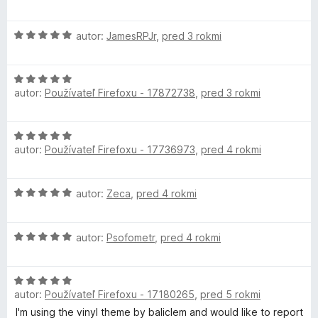
:
o
4
d
y
z
H
n
autor:
JamesRPJr
,
pred 3 rokmi
5
o
o
V
d
t
H
n
e
i
autor:
Používateľ Firefoxu - 17872738
,
pred 3 rokmi
o
o
n
d
t
i
n
n
e
e
H
o
n
:
autor:
Používateľ Firefoxu - 17736973
,
pred 4 rokmi
o
t
i
5
y
d
e
e
z
n
n
:
5
l
H
autor:
Zeca
,
pred 4 rokmi
o
i
5
o
t
e
z
d
e
:
5
H
n
autor:
Psofometr
,
pred 4 rokmi
n
5
o
o
i
z
d
t
e
5
H
n
e
:
autor:
Používateľ Firefoxu - 17180265
,
pred 5 rokmi
o
o
n
5
d
t
i
I'm using the vinyl theme by baliclem and would like to report
z