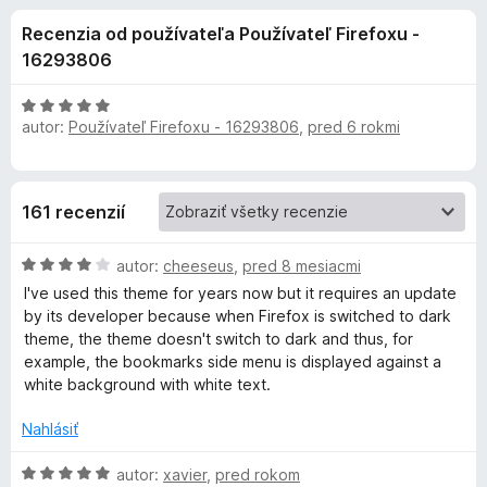
i
:
d
Recenzia od používateľa Používateľ Firefoxu -
4
a
e
,
16293806
č
6
F
d
z
H
i
5
autor:
Používateľ Firefoxu - 16293806
,
pred 6 rokmi
o
r
d
o
n
e
o
f
p
161 recenzií
t
o
e
x
l
H
n
autor:
cheeseus
,
pred 8 mesiacmi
o
i
I've used this theme for years now but it requires an update
d
n
e
by its developer because when Firefox is switched to dark
n
:
theme, the theme doesn't switch to dark and thus, for
o
5
example, the bookmarks side menu is displayed against a
k
t
z
white background with white text.
e
5
u
n
Nahlásiť
i
M
e
H
autor:
xavier
,
pred rokom