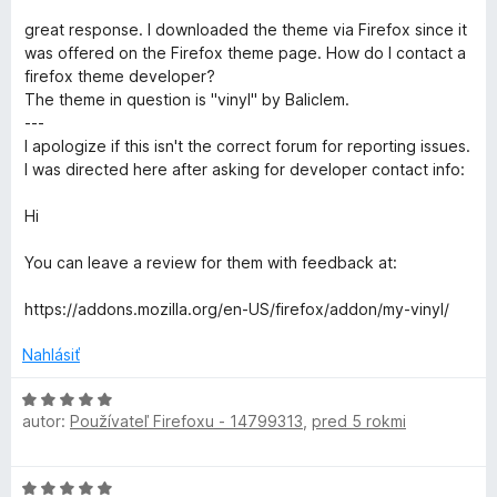
great response. I downloaded the theme via Firefox since it
was offered on the Firefox theme page. How do I contact a
firefox theme developer?
The theme in question is "vinyl" by Baliclem.
---
I apologize if this isn't the correct forum for reporting issues.
I was directed here after asking for developer contact info:
Hi
You can leave a review for them with feedback at:
https://addons.mozilla.org/en-US/firefox/addon/my-vinyl/
Nahlásiť
H
autor:
Používateľ Firefoxu - 14799313
,
pred 5 rokmi
o
d
n
H
o