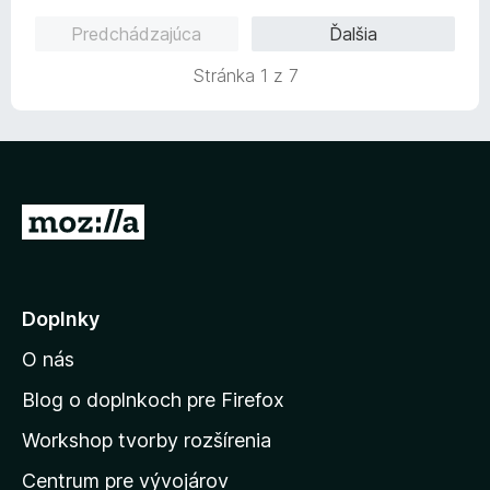
z
o
Predchádzajúca
Ďalšia
5
t
e
Stránka 1 z 7
n
i
e
:
5
z
P
5
r
e
j
Doplnky
s
O nás
ť
n
Blog o doplnkoch pre Firefox
a
Workshop tvorby rozšírenia
d
Centrum pre vývojárov
o