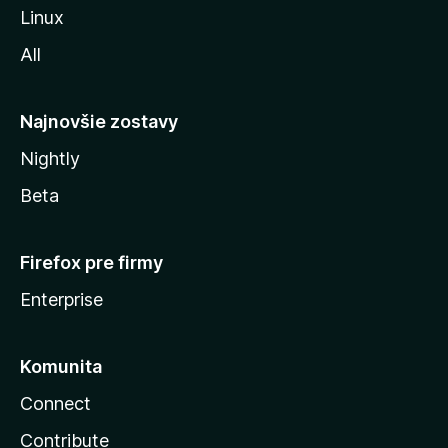
i
Linux
l
All
l
y
Najnovšie zostavy
Nightly
Beta
Firefox pre firmy
Enterprise
Komunita
Connect
Contribute