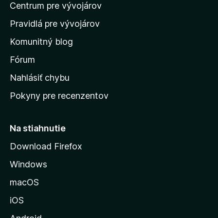
o
Centrum pre vývojárov
o
o
t
h
m
e
Pravidlá pre vývojárov
o
o
n
d
Komunitný blog
ý
v
n
s
Fórum
o
t
k
Nahlásiť chybu
e
ú
n
Pokyny pre recenzentov
s
ý
t
r
Na stiahnutie
á
Download Firefox
n
Windows
k
u
macOS
M
iOS
o
z