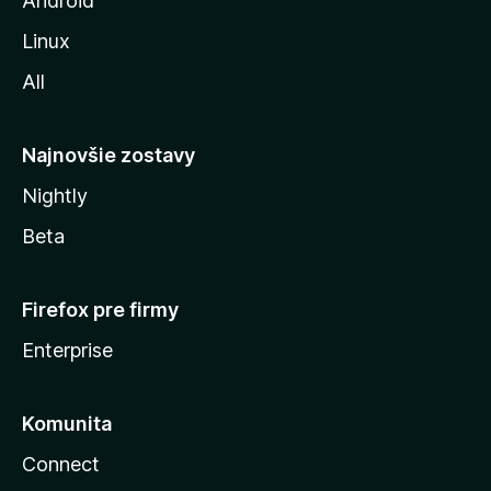
Android
i
Linux
l
All
l
y
Najnovšie zostavy
Nightly
Beta
Firefox pre firmy
Enterprise
Komunita
Connect