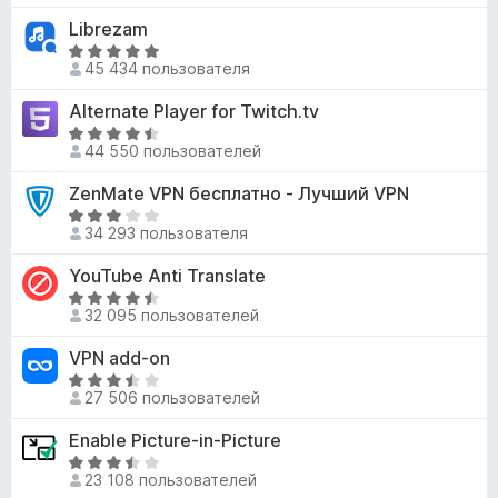
и
н
4
е
Librezam
з
о
,
н
5
н
О
8
е
45 434 пользователя
а
ц
и
н
4
е
Alternate Player for Twitch.tv
з
о
,
н
5
н
О
8
е
44 550 пользователей
а
ц
и
н
3
е
ZenMate VPN бесплатно - Лучший VPN
з
о
,
н
5
н
О
1
е
34 293 пользователя
а
ц
и
н
4
е
YouTube Anti Translate
з
о
,
н
5
н
О
8
е
32 095 пользователей
а
ц
и
н
4
е
VPN add-on
з
о
,
н
5
н
О
3
е
27 506 пользователей
а
ц
и
н
3
е
Enable Picture-in-Picture
з
о
,
н
5
н
О
2
е
23 108 пользователей
а
ц