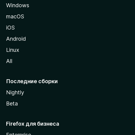
Windows
н
и
macOS
ц
iOS
у
M
Android
o
Linux
z
All
i
l
l
Последние сборки
a
Nightly
Beta
Firefox для бизнеса
Enterprise