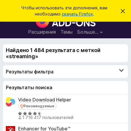
П
Войти
Чтобы использовать эти дополнения, вам
С
о
необходимо
скачать Firefox
.
к
Д
и
р
о
ы
с
т
п
Расширения
Темы
Больше…
к
ь
о
э
т
л
о
Найдено 1 484 результата с меткой
н
у
«streaming»
в
е
е
н
д
Результаты фильтра
о
и
м
я
л
е
д
Результаты поиска
н
л
и
Video Download Helper
е
я
Рекомендуемые
Рекомендуемые
б
О
р
1 716 417 пользователей
ц
а
е
Enhancer for YouTube™
у