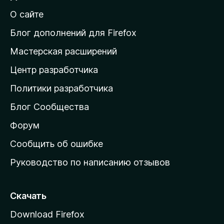
й
О сайте
т
и
Блог дополнений для Firefox
н
Мастерская расширений
а
Центр разработчика
д
о
Политики разработчика
м
Блог Сообщества
а
ш
Форум
н
Сообщить об ошибке
ю
Руководство по написанию отзывов
ю
с
т
Скачать
р
Download Firefox
а