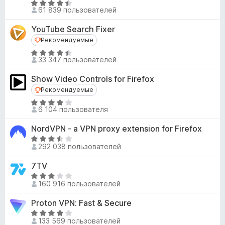
,
О
н
61 839 пользователей
1
ц
о
и
е
н
YouTube Search Fixer
з
н
а
Рекомендуемые
Рекомендуемые
5
е
4
О
н
33 347 пользователей
,
ц
о
3
е
н
Show Video Controls for Firefox
и
н
а
Рекомендуемые
Рекомендуемые
з
е
4
5
О
н
6 104 пользователя
,
ц
о
6
е
н
NordVPN - a VPN proxy extension for Firefox
и
н
а
О
з
е
292 038 пользователей
4
ц
5
н
,
е
7TV
о
4
н
О
н
и
е
160 916 пользователей
ц
а
з
н
е
4
5
Proton VPN: Fast & Secure
о
н
,
н
О
е
1
133 569 пользователей
а
ц