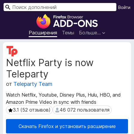
П
Войти
о
Д
и
о
с
п
Расширения
Темы
Больше…
к
о
л
М
н
е
Netflix Party is now
т
е
а
н
Teleparty
д
и
а
я
от
Teleparty Team
н
д
н
Watch Netflix, Youtube, Disney Plus, Hulu, HBO, and
л
ы
Amazon Prime Video in sync with friends
я
е
3.1 (52 отзывов)
46 072 пользователя
3.1 (52 отзывов)
46 072 пользователя
р
б
а
р
с
а
Скачать Firefox и установить расширение
ш
у