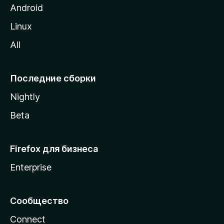
M
Android
o
Linux
z
All
i
l
l
Последние сборки
a
Nightly
Beta
Firefox для бизнеса
Enterprise
Сообщество
Connect