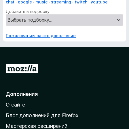
chat
google
music
streaming
twitch
youtube
Добавить в подборку
Пожаловаться на это дополнение
П
е
р
е
Дополнения
й
О сайте
т
и
Блог дополнений для Firefox
н
Мастерская расширений