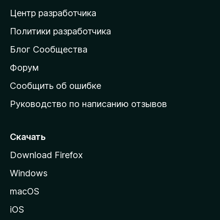
а
Центр разработчика
д
о
Политики разработчика
м
Блог Сообщества
а
ш
Форум
н
Сообщить об ошибке
ю
Руководство по написанию отзывов
ю
с
т
Скачать
р
Download Firefox
а
Windows
н
и
macOS
ц
iOS
у