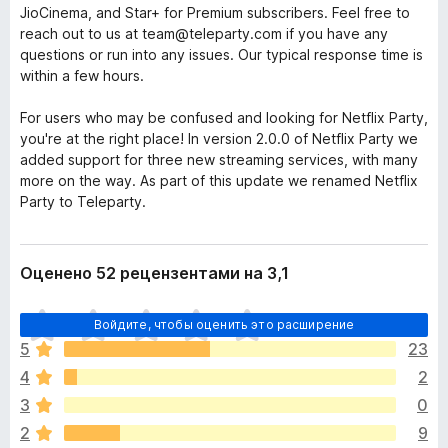
JioCinema, and Star+ for Premium subscribers. Feel free to
reach out to us at team@teleparty.com if you have any
questions or run into any issues. Our typical response time is
within a few hours.
For users who may be confused and looking for Netflix Party,
you're at the right place! In version 2.0.0 of Netflix Party we
added support for three new streaming services, with many
more on the way. As part of this update we renamed Netflix
Party to Teleparty.
Оценено 52 рецензентами на 3,1
О
Войдите, чтобы оценить это расширение
ц
5
23
е
4
2
н
о
3
0
к
2
9
п