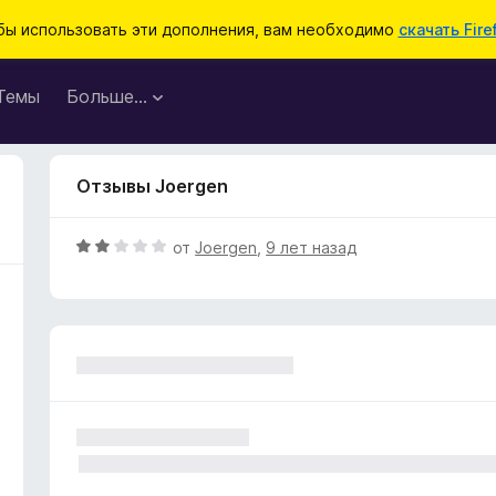
бы использовать эти дополнения, вам необходимо
скачать Fire
Темы
Больше…
Отзывы Joergen
О
от
Joergen
,
9 лет назад
ц
е
н
е
н
о
н
а
2
и