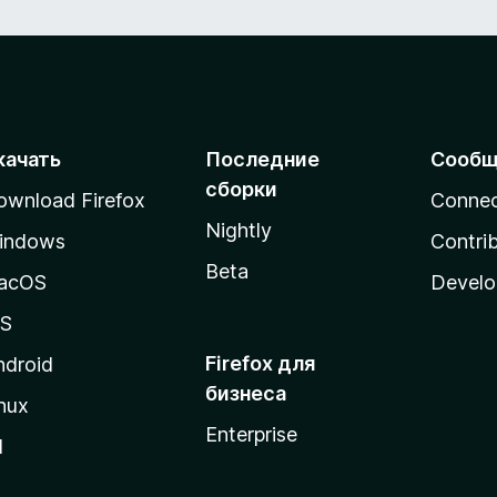
качать
Последние
Сообщ
сборки
ownload Firefox
Conne
Nightly
indows
Contri
Beta
acOS
Develo
OS
Firefox для
ndroid
бизнеса
nux
Enterprise
l