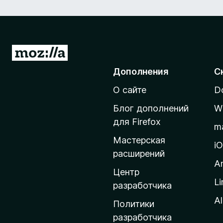
П
е
Дополнения
С
р
О сайте
D
е
й
Блог дополнений
W
т
для Firefox
m
и
Мастерская
н
i
расширений
а
A
д
Центр
Li
о
разработчика
м
Al
Политики
а
разработчика