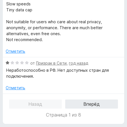
5
н
Slow speeds
а
Tiny data cap
1
и
Not suitable for users who care about real privacy,
з
anonymity, or performance. There are much better
5
alternatives, even free ones.
Not recommended.
Отметить
О
от
Призрак в Сети
,
год назад
ц
Неработоспособно в РФ. Нет доступных стран для
е
подключения.
н
е
Отметить
н
о
Назад
Вперёд
н
а
Страница 1 из 8
1
и