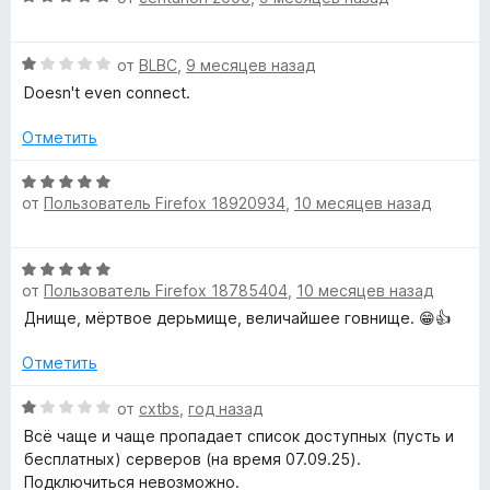
е
н
ц
н
а
е
о
1
О
н
от
BLBC
,
9 месяцев назад
н
и
ц
е
а
Doesn't even connect.
з
е
н
1
5
н
о
Отметить
и
е
н
з
н
а
О
5
о
5
от
Пользователь Firefox 18920934
,
10 месяцев назад
ц
н
и
е
а
з
н
О
1
5
е
от
Пользователь Firefox 18785404
,
10 месяцев назад
ц
и
н
е
з
Днище, мёртвое дерьмище, величайшее говнище. 😁👍
о
н
5
н
е
Отметить
а
н
5
о
О
от
cxtbs
,
год назад
и
н
ц
з
Всё чаще и чаще пропадает список доступных (пусть и
а
е
5
бесплатных) серверов (на время 07.09.25).
5
н
Подключиться невозможно.