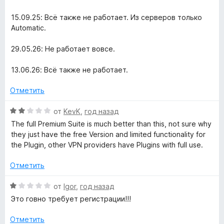
и
е
з
н
15.09.25: Всё также не работает. Из серверов только
5
о
Automatic.
н
а
29.05.26: Не работает вовсе.
1
и
13.06.26: Всё также не работает.
з
5
Отметить
О
от
KevK
,
год назад
ц
The full Premium Suite is much better than this, not sure why
е
they just have the free Version and limited functionality for
н
the Plugin, other VPN providers have Plugins with full use.
е
н
Отметить
о
н
О
от
Igor
,
год назад
а
ц
Это говно требует регистрации!!!
2
е
и
н
Отметить