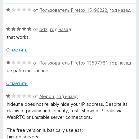
з
е
5
н
О
от
Пользователь Firefox 15196222
,
год назад
о
ц
н
е
а
О
н
от
bdz
,
год назад
1
ц
е
that works.
и
е
н
з
н
о
Отметить
5
е
н
н
а
О
от
Пользователь Firefox 13507781
,
год назад
о
1
ц
не работает вовсе
н
и
е
а
з
н
Отметить
5
5
е
и
н
О
от
Alepou
,
год назад
з
о
ц
hide.me does not reliably hide your IP address. Despite its
5
н
е
claims of privacy and security, tests showed IP leaks via
а
н
WebRTC or unstable server connections.
1
е
и
н
The free version is basically useless:
з
о
Limited servers