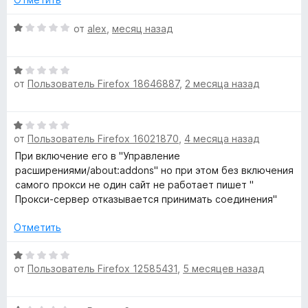
з
а
5
P
1
О
от
alex
,
месяц назад
и
ц
r
з
е
О
5
н
от
Пользователь Firefox 18646887
,
2 месяца назад
ц
е
o
е
н
н
о
x
О
е
н
от
Пользователь Firefox 16021870
,
4 месяца назад
ц
н
а
y
е
При включение его в "Управление
о
1
н
расширениями/about:addons" но при этом без включения
н
и
е
самого прокси не один сайт не работает пишет "
f
а
з
н
Прокси-сервер отказывается принимать соединения"
1
5
о
и
o
н
Отметить
з
а
5
r
1
О
от
Пользователь Firefox 12585431
,
5 месяцев назад
и
ц
з
е
C
5
н