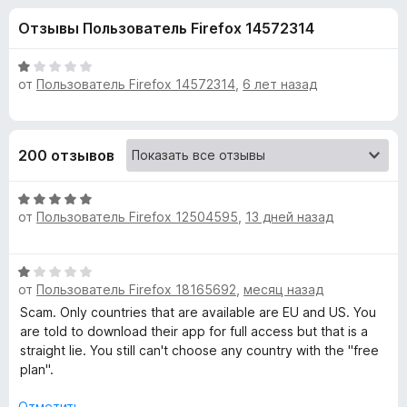
н
,
з
Отзывы Пользователь Firefox 14572314
2
е
а
и
р
з
О
а
от
Пользователь Firefox 14572314
,
6 лет назад
«
5
ц
F
е
н
i
h
е
r
200 отзывов
н
e
i
о
f
О
н
o
d
от
Пользователь Firefox 12504595
,
13 дней назад
ц
а
x
е
1
н
и
e
О
е
з
от
Пользователь Firefox 18165692
,
месяц назад
ц
н
5
.
е
Scam. Only countries that are available are EU and US. You
о
н
are told to download their app for full access but that is a
н
m
е
straight lie. You still can't choose any country with the "free
а
н
plan".
5
о
и
e
н
Отметить