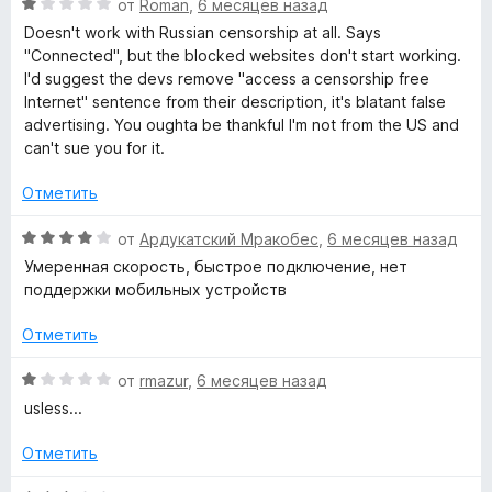
О
от
Roman
,
6 месяцев назад
е
h
ц
н
Doesn't work with Russian censorship at all. Says
е
о
"Connected", but the blocked websites don't start working.
r
н
н
I'd suggest the devs remove "access a censorship free
е
а
Internet" sentence from their description, it's blatant false
н
o
1
advertising. You oughta be thankful I'm not from the US and
о
и
can't sue you for it.
н
з
m
а
5
Отметить
1
e
и
О
от
Ардукатский Мракобес
,
6 месяцев назад
з
ц
Умеренная скорость, быстрое подключение, нет
»
5
е
поддержки мобильных устройств
н
е
Отметить
н
о
О
от
rmazur
,
6 месяцев назад
н
ц
usless...
а
е
4
н
Отметить
и
е
з