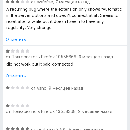
н
О
от
swfefrte
,
7 месяцев назад
5
о
ц
A recurring bug where the extension only shows "Automatic"
н
е
in the server options and doesn't connect at all. Seems to
а
н
reset after a while but it doesn't seem to have any
1
е
regularity. Very strange
и
н
з
о
Отметить
5
н
а
О
3
от
Пользователь Firefox 19555668
,
9 месяцев назад
ц
и
е
did not work but it said connected
з
н
5
е
Отметить
н
о
О
от
Vano
,
9 месяцев назад
н
ц
а
е
О
1
н
от
Пользователь Firefox 13558368
,
9 месяцев назад
ц
и
е
е
з
н
н
5
о
О
от
centurion 2000
,
9 месяцев назад