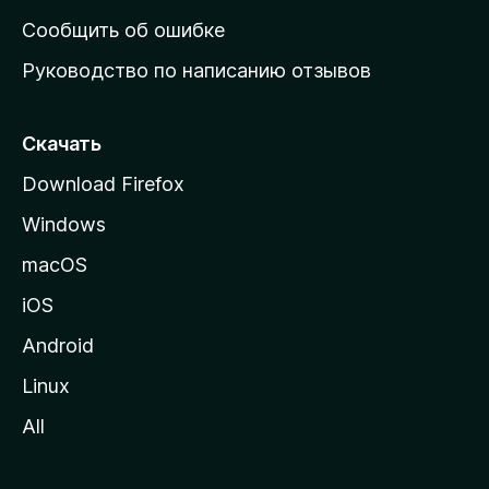
н
Сообщить об ошибке
ю
Руководство по написанию отзывов
ю
с
т
Скачать
р
Download Firefox
а
Windows
н
и
macOS
ц
iOS
у
M
Android
o
Linux
z
All
i
l