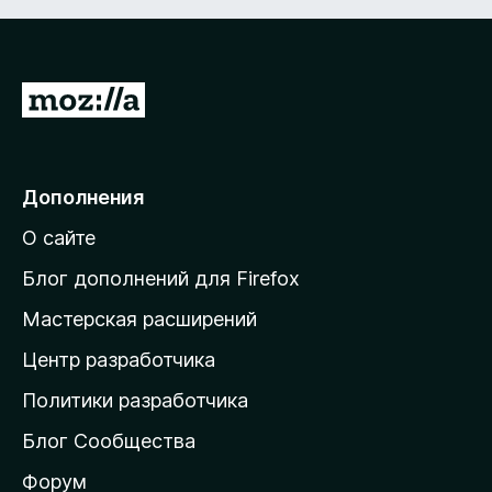
з
5
П
е
р
е
Дополнения
й
О сайте
т
и
Блог дополнений для Firefox
н
Мастерская расширений
а
Центр разработчика
д
о
Политики разработчика
м
Блог Сообщества
а
ш
Форум