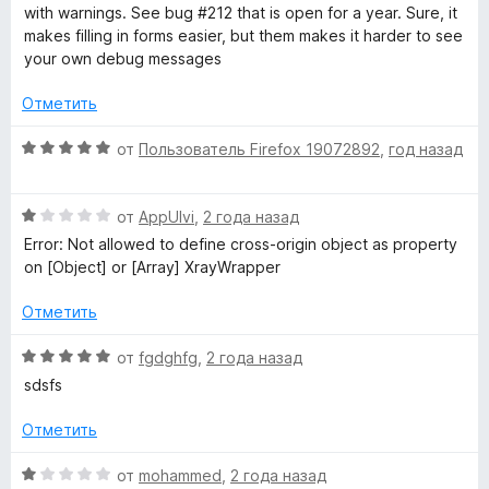
1
н
with warnings. See bug #212 that is open for a year. Sure, it
и
l
е
makes filling in forms easier, but them makes it harder to see
з
н
your own debug messages
5
о
e
н
Отметить
а
r
2
О
от
Пользователь Firefox 19072892
,
год назад
и
ц
»
з
е
О
5
н
от
AppUlvi
,
2 года назад
ц
е
Error: Not allowed to define cross-origin object as property
е
н
on [Object] or [Array] XrayWrapper
н
о
е
н
Отметить
н
а
о
5
О
от
fgdghfg
,
2 года назад
н
и
ц
sdsfs
а
з
е
1
5
н
Отметить
и
е
з
н
О
от
mohammed
,
2 года назад