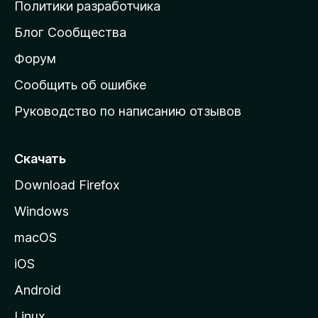
о
Политики разработчика
м
Блог Сообщества
а
ш
Форум
н
Сообщить об ошибке
ю
Руководство по написанию отзывов
ю
с
т
Скачать
р
Download Firefox
а
Windows
н
и
macOS
ц
iOS
у
M
Android
o
Linux