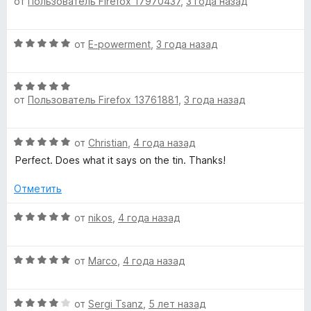
5
от
Пользователь Firefox 17970437
,
3 года назад
ц
е
и
е
н
з
н
о
О
от
E-powerment
,
3 года назад
5
е
н
ц
н
а
е
о
5
О
н
н
и
от
Пользователь Firefox 13761881
,
3 года назад
ц
е
а
з
е
н
5
5
н
о
и
О
от
Christian
,
4 года назад
е
н
з
ц
н
а
Perfect. Does what it says on the tin. Thanks!
5
е
о
5
н
н
Отметить
и
е
а
з
н
О
5
от
nikos
,
4 года назад
5
о
ц
и
н
е
з
а
О
н
от
Marco
,
4 года назад
5
5
ц
е
и
е
н
з
О
н
от
Sergi Tsanz
,
5 лет назад
о