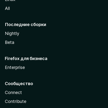
z
All
i
l
l
Последние сборки
a
Nightly
Beta
Firefox для бизнеса
Enterprise
Сообщество
Connect
Contribute