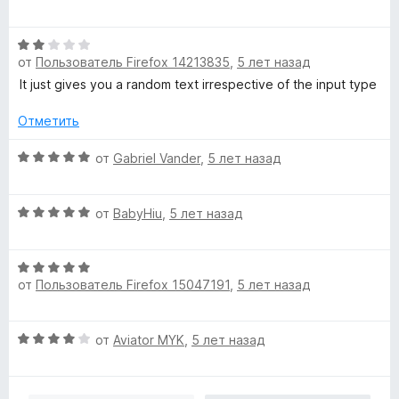
5
ц
е
н
е
н
а
О
н
о
5
от
Пользователь Firefox 14213835
,
5 лет назад
ц
е
н
и
е
н
а
It just gives you a random text irrespective of the input type
з
н
о
5
5
е
н
Отметить
и
н
а
з
о
О
4
от
Gabriel Vander
,
5 лет назад
5
н
ц
и
а
е
з
О
2
н
от
BabyHiu
,
5 лет назад
5
ц
и
е
е
з
н
О
н
5
о
от
Пользователь Firefox 15047191
,
5 лет назад
ц
е
н
е
н
а
н
о
5
О
от
Aviator MYK
,
5 лет назад
е
н
и
ц
н
а
з
е
о
5
5
н
н