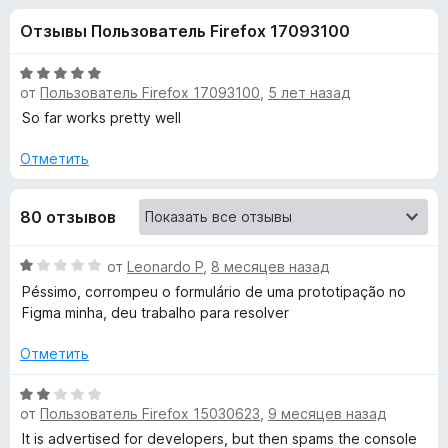
н
,
з
Отзывы Пользователь Firefox 17093100
3
е
а
и
р
з
О
а
от
Пользователь Firefox 17093100
,
5 лет назад
«
5
ц
F
е
So far works pretty well
н
i
F
е
Отметить
r
н
e
a
о
f
80 отзывов
н
o
k
а
x
5
О
от
Leonardo P
,
8 месяцев назад
и
e
ц
Péssimo, corrompeu o formulário de uma prototipação no
з
е
Figma minha, deu trabalho para resolver
5
н
F
е
Отметить
н
i
о
О
н
от
Пользователь Firefox 15030623
,
9 месяцев назад
ц
l
а
е
It is advertised for developers, but then spams the console