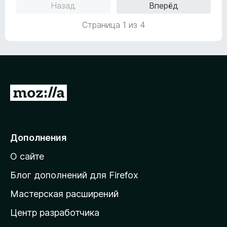
и
Назад
Вперёд
е
а
з
н
5
5
Страница 1 из 4
о
и
н
з
а
5
4
и
з
П
5
е
р
е
Дополнения
й
О сайте
т
и
Блог дополнений для Firefox
н
Мастерская расширений
а
Центр разработчика
д