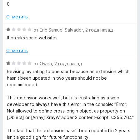
5
о
ц
0
н
е
а
н
Отметить
5
е
и
н
О
от
Eric Samuel Salvador
,
2 года назад
з
о
ц
It breaks some websites
5
н
е
а
н
Отметить
1
е
и
н
О
от
Owen
,
2 года назад
з
о
ц
Revising my rating to one star because an extension which
5
н
е
hasn't been updated in two years should not be
а
н
recommended.
1
е
и
н
This extension works well, but it's frustrating as a web
з
о
developer to always have this error in the console: "Error:
5
н
Not allowed to define cross-origin object as property on
а
[Object] or [Array] XrayWrapper 3 content-script.js:355:764"
1
и
The fact that this extension hasn't been updated in 2 years
з
isn't a good sign for future functionality.