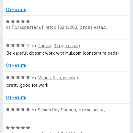
5
Отметить
О
от
Пользователь Firefox 18243063
,
3 года назад
ц
е
н
О
от
Danylo
,
3 года назад
е
ц
н
Be careful, doesn't work with mui.com (constant reloads)
е
о
н
н
Отметить
е
а
н
О
5
от
Munna
,
3 года назад
о
ц
и
pretty good for work
н
е
з
а
н
5
Отметить
4
е
и
н
О
от
Sumon Ray Sadhon
,
3 года назад
з
о
ц
5
н
е
а
О
н