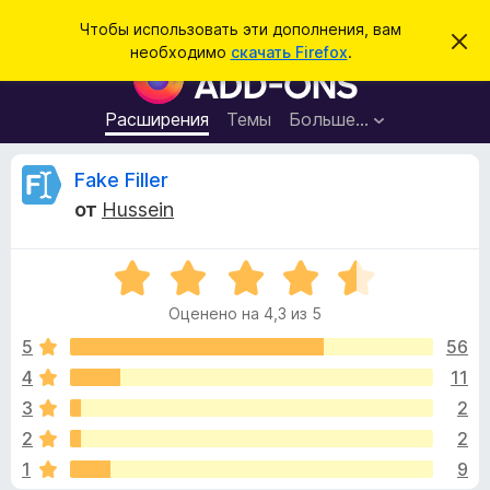
П
Войти
Чтобы использовать эти дополнения, вам
С
о
необходимо
скачать Firefox
.
к
Д
и
р
о
ы
с
т
п
Расширения
Темы
Больше…
к
ь
о
э
т
л
О
Fake Filler
о
н
у
от
Hussein
в
е
т
е
н
д
о
О
и
з
м
ц
я
л
Оценено на 4,3 из 5
е
е
д
ы
н
н
5
56
л
и
е
е
4
11
я
в
н
б
3
2
о
р
н
ы
2
2
а
а
1
9
4
у