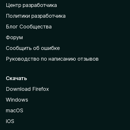
Центр разработчика
д
о
Политики разработчика
м
Блог Сообщества
а
ш
Форум
н
Сообщить об ошибке
ю
Руководство по написанию отзывов
ю
с
т
Скачать
р
Download Firefox
а
Windows
н
и
macOS
ц
iOS
у