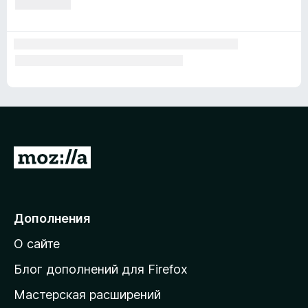
П
е
р
е
Дополнения
й
О сайте
т
и
Блог дополнений для Firefox
н
Мастерская расширений
а