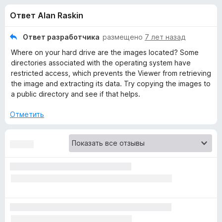
н
,
з
Ответ Alan Raskin
2
е
а
и
р
з
Ответ разработчика
размещено
7 лет назад
а
«
5
Where on your hard drive are the images located? Some
F
directories associated with the operating system have
i
E
restricted access, which prevents the Viewer from retrieving
r
the image and extracting its data. Try copying the images to
e
a public directory and see if that helps.
x
f
Отметить
o
i
x
f
V
i
e