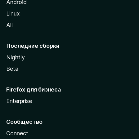
M
Android
o
Linux
z
All
i
l
l
Последние сборки
a
Nightly
Beta
Firefox для бизнеса
Enterprise
Сообщество
Connect