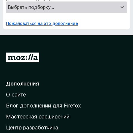
Пожаловаться на это дополнение
П
е
р
е
Дополнения
й
О сайте
т
и
Блог дополнений для Firefox
н
Мастерская расширений
а
Центр разработчика
д