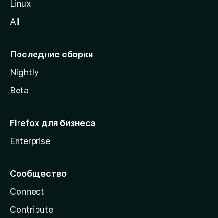
Linux
z
All
i
l
l
Последние сборки
a
Nightly
Beta
Firefox для бизнеса
Enterprise
Сообщество
Connect
Contribute