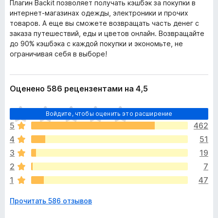
Плагин Backit позволяет получать кэшбэк за покупки в
интернет-магазинах одежды, электроники и прочих
товаров. А еще вы сможете возвращать часть денег с
заказа путешествий, еды и цветов онлайн. Возвращайте
до 90% кэшбэка с каждой покупки и экономьте, не
ограничивая себя в выборе!
Оценено 586 рецензентами на 4,5
О
Войдите, чтобы оценить это расширение
ц
5
462
е
4
51
н
о
3
19
к
2
7
п
1
47
о
к
Прочитать 586 отзывов
а
н