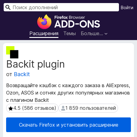
П
Войти
о
Д
и
о
с
п
Расширения
Темы
Больше…
к
о
л
М
н
е
Backit plugin
т
е
а
н
от
Backit
д
и
а
я
Возвращайте кэшбэк с каждого заказа в AliExpress,
н
д
Ozon, ASOS и сотнях других популярных магазинов
н
л
с плагином Backit
ы
я
е
4.5 (586 отзывов)
1 859 пользователей
4.5 (586 отзывов)
1 859 пользователей
р
б
а
р
Скачать Firefox и установить расширение
с
а
ш
у