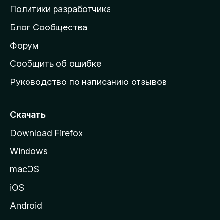
о
Политики разработчика
м
Блог Сообщества
а
ш
Форум
н
Сообщить об ошибке
ю
Руководство по написанию отзывов
ю
с
т
Скачать
р
Download Firefox
а
Windows
н
и
macOS
ц
iOS
у
M
Android
o