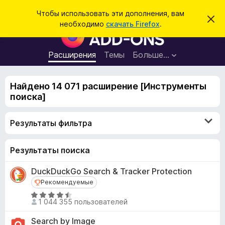
П
Войти
Чтобы использовать эти дополнения, вам
С
о
необходимо
скачать Firefox
.
к
Д
и
р
о
ы
с
т
п
Расширения
Темы
Больше…
к
ь
о
э
т
л
о
Найдено 14 071 расширение [Инструменты
н
у
поиска]
в
е
е
н
д
Результаты фильтра
о
и
м
я
л
е
д
Результаты поиска
н
л
и
DuckDuckGo Search & Tracker Protection
е
я
Рекомендуемые
Рекомендуемые
б
О
р
1 044 355 пользователей
ц
а
е
Search by Image
у