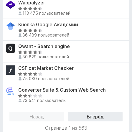
5
,
Wappalyzer
о
н
9
О
н
е
113 475 пользователей
и
ц
а
н
з
е
4
Кнопка Google Академии
о
5
н
,
н
О
е
7
86 489 пользователей
а
ц
н
и
4
е
Qwant - Search engine
о
з
,
н
н
О
5
4
е
80 829 пользователей
а
ц
и
н
4
е
CSFloat Market Checker
з
о
,
н
5
н
О
4
е
75 080 пользователей
а
ц
и
н
4
е
Converter Suite & Custom Web Search
з
о
,
н
5
н
О
5
е
73 541 пользователь
а
ц
и
н
4
е
з
о
,
н
Назад
Вперёд
5
н
3
е
а
и
н
Страница 1 из 563
4