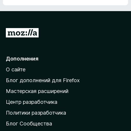
з
о
и
5
н
з
а
5
2
,
П
3
и
е
з
р
5
е
Дополнения
й
О сайте
т
и
Блог дополнений для Firefox
н
Мастерская расширений
а
Центр разработчика
д
о
Политики разработчика
м
Блог Сообщества
а