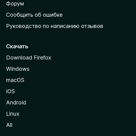
ш
Форум
н
Сообщить об ошибке
ю
Руководство по написанию отзывов
ю
с
т
Скачать
р
Download Firefox
а
Windows
н
и
macOS
ц
iOS
у
M
Android
o
Linux
z
All
i
l