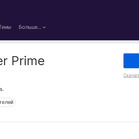
Темы
Больше…
r Prime
Скачат
s.
телей
елей