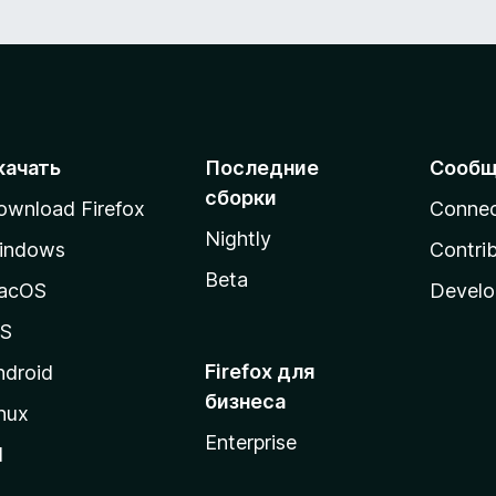
качать
Последние
Сообщ
сборки
ownload Firefox
Conne
Nightly
indows
Contri
Beta
acOS
Develo
OS
Firefox для
ndroid
бизнеса
nux
Enterprise
l