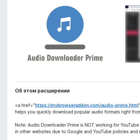
ш
з
и
е
р
р
е
а
н
и
F
я
i
r
e
f
o
x
Об этом расширении
<a href="
https://mybrowseraddon.com/audio-prime.html
helps you quickly download popular audio formats right fro
Note: Audio Downloader Prime is NOT working for YouTub
in other websites due to Google and YouTube policies and r