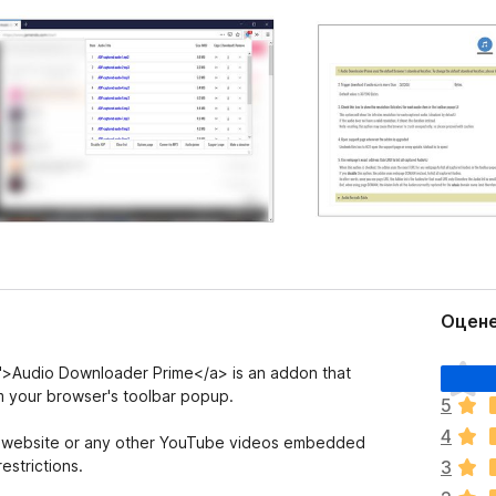
Оцене
О
">Audio Downloader Prime</a> is an addon that
ц
m your browser's toolbar popup.
5
е
4
н
e website or any other YouTube videos embedded
о
estrictions.
3
к