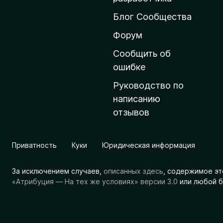
ш
Блог Сообщества
н
ю
Форум
ю
Сообщить об
с
ошибке
т
Руководство по
р
написанию
а
отзывов
н
и
ц
Приватность
Куки
Юридическая информация
у
M
За исключением случаев,
описанных здесь
, содержимое эт
o
«Атрибуция — На тех же условиях» версии 3.0
или любой б
z
i
l