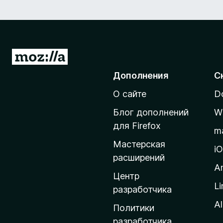
П
е
Дополнения
С
р
О сайте
D
е
й
Блог дополнений
W
т
для Firefox
m
и
Мастерская
н
i
расширений
а
A
д
Центр
Li
о
разработчика
м
Al
Политики
а
разработчика