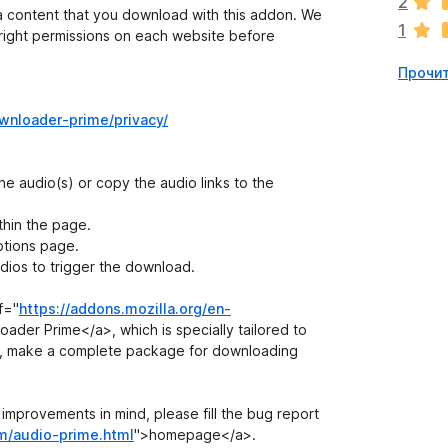
2
п
 content that you download with this addon. We
1
о
right permissions on each website before
к
Прочит
а
н
е
ownloader-prime/privacy/
т
e audio(s) or copy the audio links to the
thin the page.
ptions page.
udios to trigger the download.
f="
https://addons.mozilla.org/en-
ader Prime</a>, which is specially tailored to
, make a complete package for downloading
improvements in mind, please fill the bug report
m/audio-prime.html
">homepage</a>.