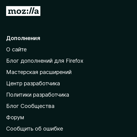
з
П
5
е
р
е
Дополнения
й
О сайте
т
и
Блог дополнений для Firefox
н
Мастерская расширений
а
Центр разработчика
д
о
Политики разработчика
м
Блог Сообщества
а
ш
Форум
н
Сообщить об ошибке
ю