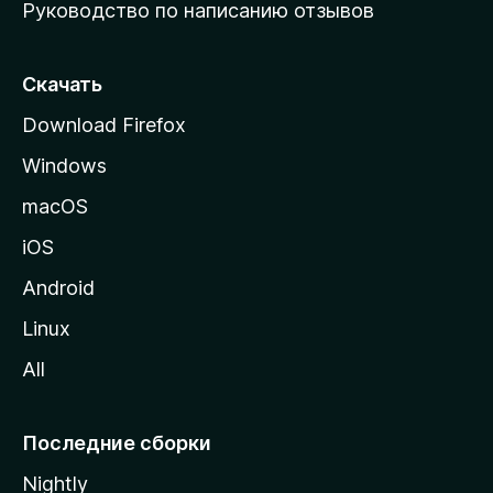
Руководство по написанию отзывов
ю
с
т
Скачать
р
Download Firefox
а
Windows
н
и
macOS
ц
iOS
у
M
Android
o
Linux
z
All
i
l
l
Последние сборки
a
Nightly