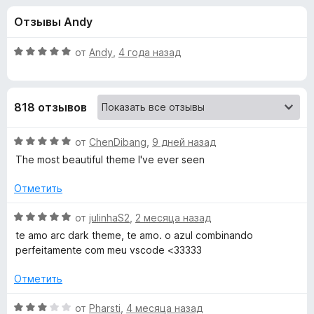
н
,
з
Отзывы Andy
8
е
а
и
р
з
О
от
Andy
,
4 года назад
а
«
5
ц
F
е
н
i
A
818 отзывов
е
r
н
e
r
о
О
от
ChenDibang
,
9 дней назад
f
н
ц
The most beautiful theme I've ever seen
o
c
а
е
x
5
н
Отметить
и
е
D
з
н
О
от
julinhaS2
,
2 месяца назад
5
о
ц
a
te amo arc dark theme, te amo. o azul combinando
н
е
perfeitamente com meu vscode <33333
а
н
r
5
е
Отметить
и
н
k
з
о
О
от
Pharsti
,
4 месяца назад