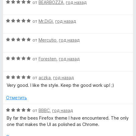
а
з
О
н
от
BEARBOZZA
,
год назад
5
5
ц
е
и
е
н
з
О
н
от
Mr.DiGi
,
год назад
о
5
ц
е
н
е
н
а
О
н
от
Mercutio
,
год назад
о
5
ц
е
н
и
е
н
а
з
О
н
от
Foresten
,
год назад
о
5
5
ц
е
н
и
е
н
а
з
О
н
от
aczka
,
год назад
о
5
5
ц
е
н
и
Very good. I like the style. Keep the good work up! ;)
е
н
а
з
н
о
5
5
Отметить
е
н
и
н
а
з
О
от
BBBC
,
год назад
о
5
5
ц
By far the bees Firefox theme I have encountered. The only
н
и
е
one that makes the UI as polished as Chrome.
а
з
н
5
5
е