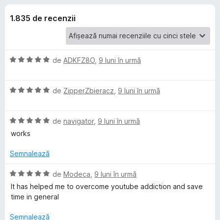
i
c
i
u
1.835 de recenzii
r
i
4
e
,
f
p
8
o
d
E
de
ADKFZ8O
,
9 luni în urmă
i
x
e
v
n
a
5
E
l
de
ZipperZbieracz
,
9 luni în urmă
n
s
v
u
t
a
a
t
e
E
l
de
navigator
,
9 luni în urmă
t
l
v
u
(
works
e
r
a
a
ă
l
t
)
Semnalează
u
(
c
u
a
ă
u
E
de
Modeca
,
9 luni în urmă
t
)
5
v
It has helped me to overcome youtube addiction and save
L
(
c
d
a
time in general
ă
u
i
l
e
)
5
n
u
Semnalează