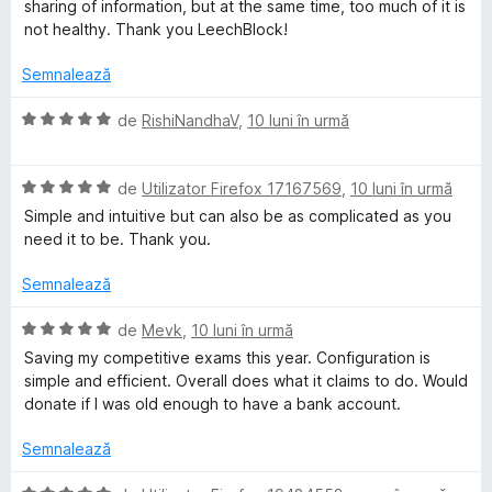
a
sharing of information, but at the same time, too much of it is
t
e
5
t
not healthy. Thank you LeechBlock!
e
d
(
l
i
ă
Semnalează
e
n
)
5
c
E
de
RishiNandhaV
,
10 luni în urmă
s
u
v
t
5
a
e
d
E
l
de
Utilizator Firefox 17167569
,
10 luni în urmă
l
i
v
u
Simple and intuitive but can also be as complicated as you
e
n
a
a
need it to be. Thank you.
5
l
t
s
u
(
Semnalează
t
a
ă
e
t
)
E
de
Mevk
,
10 luni în urmă
l
(
c
v
Saving my competitive exams this year. Configuration is
e
ă
u
a
simple and efficient. Overall does what it claims to do. Would
)
5
l
donate if I was old enough to have a bank account.
c
d
u
u
i
a
Semnalează
5
n
t
d
5
(