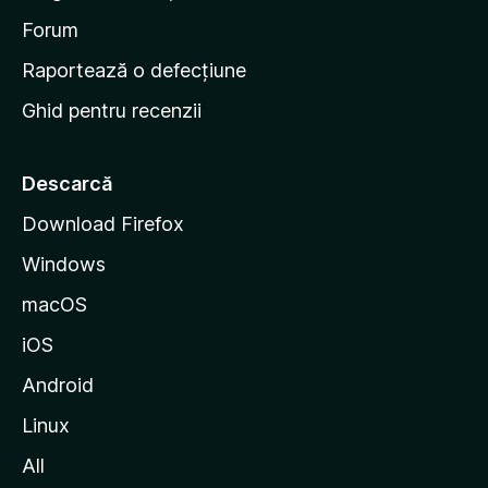
a
d
Forum
e
Raportează o defecțiune
s
Ghid pentru recenzii
t
a
r
Descarcă
t
Download Firefox
M
Windows
o
z
macOS
i
iOS
l
l
Android
a
Linux
All