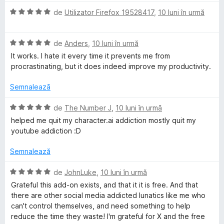
a
E
l
de
Utilizator Firefox 19528417
,
10 luni în urmă
v
u
a
a
E
l
de
Anders
,
10 luni în urmă
t
v
u
(
It works. I hate it every time it prevents me from
a
a
ă
procrastinating, but it does indeed improve my productivity.
l
t
)
u
(
c
Semnalează
a
ă
u
t
)
5
E
de
The Number J
,
10 luni în urmă
(
c
d
v
helped me quit my character.ai addiction mostly quit my
ă
u
i
a
youtube addiction :D
)
5
n
l
c
d
5
u
Semnalează
u
i
s
a
5
n
t
t
E
de
JohnLuke
,
10 luni în urmă
d
5
e
(
v
Grateful this add-on exists, and that it it is free. And that
i
s
l
ă
a
there are other social media addicted lunatics like me who
n
t
e
)
l
can't control themselves, and need something to help
5
e
c
u
reduce the time they waste! I'm grateful for X and the free
s
l
u