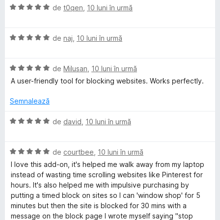
l
5
n
(
G
E
de
t0qen
,
10 luni în urmă
e
d
5
ă
v
i
s
)
a
n
t
c
E
l
de
naj
,
10 luni în urmă
5
e
u
v
u
s
l
5
a
a
t
e
d
E
l
de
Milusan
,
10 luni în urmă
t
e
i
v
u
(
A user-friendly tool for blocking websites. Works perfectly.
l
n
a
a
ă
e
5
l
t
)
Semnalează
s
u
(
c
t
a
ă
u
E
de
david
,
10 luni în urmă
e
t
)
5
v
l
(
c
d
a
e
ă
u
i
E
l
de
courtbee
,
10 luni în urmă
)
5
n
v
u
I love this add-on, it's helped me walk away from my laptop
c
d
5
a
a
instead of wasting time scrolling websites like Pinterest for
u
i
s
l
t
hours. It's also helped me with impulsive purchasing by
5
n
t
u
(
putting a timed block on sites so I can 'window shop' for 5
d
5
e
a
ă
minutes but then the site is blocked for 30 mins with a
i
s
l
t
)
message on the block page I wrote myself saying "stop