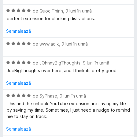
c
d
5
a
u
i
e
s
t
E
de
Quoc Thinh
,
9 luni în urmă
5
n
t
(
v
perfect extension for blocking distractions.
d
5
e
ă
a
c
i
s
l
)
l
Semnalează
n
t
e
c
u
h
5
e
u
a
E
de
wwwladik
,
9 luni în urmă
s
l
5
t
v
B
t
e
d
(
a
e
i
ă
E
l
de
JOhnnyBigThoughts
,
9 luni în urmă
l
n
l
)
v
u
JoeBigThoughts over here, and I think its pretty good
e
5
c
a
a
s
u
l
t
o
Semnalează
t
5
u
(
e
d
a
ă
E
de
SyPhase
,
9 luni în urmă
c
l
i
t
)
v
This and the unhook YouTube extension are saving my life
e
n
(
c
a
by saving my time. Sometimes, I just need a nudge to remind
k
5
ă
u
l
me to stay on track.
s
)
5
u
t
N
c
d
a
Semnalează
e
u
i
t