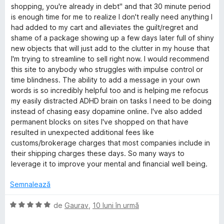
n
t
e
(
c
shopping, you're already in debt" and that 30 minute period
5
e
ă
u
is enough time for me to realize I don't really need anything I
s
l
)
5
had added to my cart and alleviates the guilt/regret and
t
e
c
d
shame of a package showing up a few days later full of shiny
e
u
i
new objects that will just add to the clutter in my house that
l
5
n
I'm trying to streamline to sell right now. I would recommend
e
d
5
this site to anybody who struggles with impulse control or
i
s
time blindness. The ability to add a message in your own
n
t
words is so incredibly helpful too and is helping me refocus
5
e
my easily distracted ADHD brain on tasks I need to be doing
s
l
instead of chasing easy dopamine online. I've also added
t
e
permanent blocks on sites I've shopped on that have
e
resulted in unexpected additional fees like
l
customs/brokerage charges that most companies include in
e
their shipping charges these days. So many ways to
leverage it to improve your mental and financial well being.
Semnalează
E
de
Gaurav
,
10 luni în urmă
v