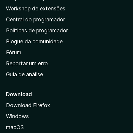
a
p
i
Workshop de extensões
ç
n
á
õ
d
Central do programador
g
e
a
s
i
Políticas de programador
a
n
i
Blogue da comunidade
a
n
i
Fórum
d
a
n
Reportar um erro
i
Guia de análise
c
i
a
Download
l
Download Firefox
d
Windows
a
M
macOS
o