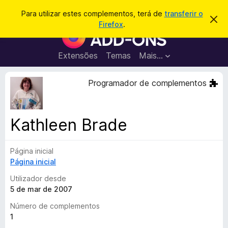
P
Iniciar sessão
Para utilizar estes complementos, terá de
transferir o
D
e
Firefox
.
e
C
s
s
o
c
q
a
m
Extensões
Temas
Mais…
u
r
p
t
i
a
l
Programador de complementos
s
r
e
e
a
s
m
r
t
e
e
Kathleen Brade
a
n
v
t
i
s
Página inicial
o
o
Página inicial
s
d
Utilizador desde
o
5 de mar de 2007
F
Número de complementos
i
1
r