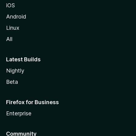
iOS
z
i
Android
l
Linux
l
All
a
Latest Builds
Nightly
Beta
Firefox for Business
Enterprise
Community