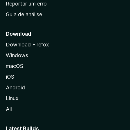
n
Reportar um erro
i
Guia de análise
c
i
a
Download
l
Download Firefox
d
Windows
a
M
macOS
o
iOS
z
i
Android
l
Linux
l
All
a
Latest Builds