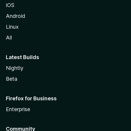
iOS
z
i
Android
l
Linux
l
All
a
Latest Builds
Nightly
Beta
Firefox for Business
Enterprise
Community