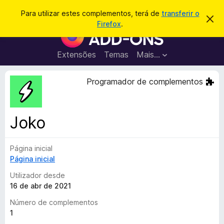
P
Iniciar sessão
Para utilizar estes complementos, terá de
transferir o
D
e
Firefox
.
e
C
s
s
o
c
q
a
m
Extensões
Temas
Mais…
u
r
p
t
i
a
l
Programador de complementos
s
r
e
e
a
s
m
r
t
e
e
Joko
a
n
v
t
i
s
Página inicial
o
o
Página inicial
s
d
Utilizador desde
o
16 de abr de 2021
F
Número de complementos
i
1
r