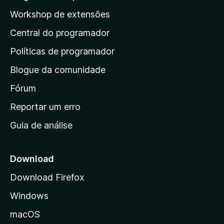
a
p
i
Workshop de extensões
ç
n
á
õ
d
Central do programador
g
e
a
s
i
Políticas de programador
a
n
i
Blogue da comunidade
a
n
i
Fórum
d
a
n
Reportar um erro
i
Guia de análise
c
i
a
Download
l
Download Firefox
d
Windows
a
M
macOS
o