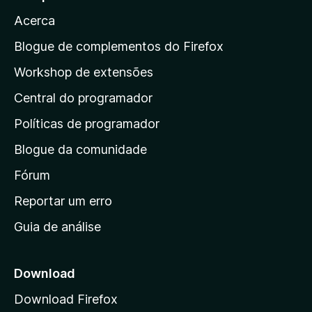
v
r
õ
d
a
Acerca
e
a
a
l
s
a
i
Blogue de complementos do Firefox
a
a
p
i
Workshop de extensões
ç
n
á
õ
d
Central do programador
g
e
a
s
i
Políticas de programador
a
n
i
Blogue da comunidade
a
n
i
Fórum
d
a
n
Reportar um erro
i
Guia de análise
c
i
a
Download
l
Download Firefox
d