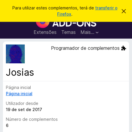
P
Iniciar sessão
Para utilizar estes complementos, terá de
transferir o
D
e
Firefox
.
e
C
s
s
o
c
q
a
m
Extensões
Temas
Mais…
u
r
p
t
i
a
l
Programador de complementos
s
r
e
e
a
s
m
r
t
e
e
Josias
a
n
v
t
i
s
Página inicial
o
o
Página inicial
s
d
Utilizador desde
o
19 de set de 2017
F
Número de complementos
i
6
r