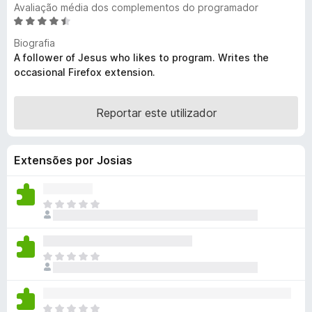
Avaliação média dos complementos do programador
e
A
f
v
Biografia
o
a
A follower of Jesus who likes to program. Writes the
x
l
occasional Firefox extension.
i
a
d
Reportar este utilizador
o
e
m
Extensões por Josias
4
,
5
N
d
ã
e
o
5
e
N
x
ã
i
o
s
e
t
N