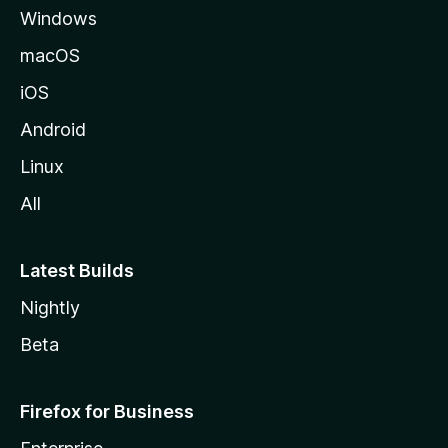
Windows
a
M
macOS
o
iOS
z
i
Android
l
Linux
l
All
a
Latest Builds
Nightly
Beta
Firefox for Business