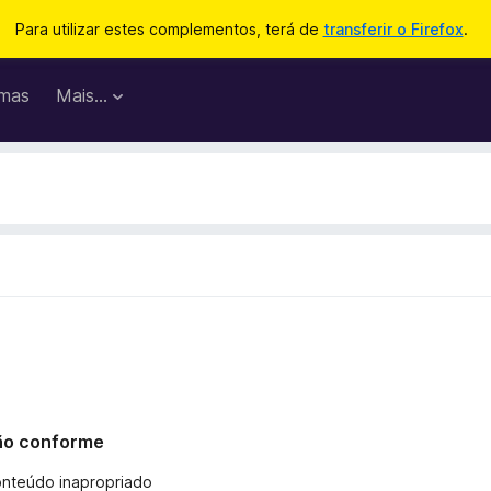
Para utilizar estes complementos, terá de
transferir o Firefox
.
mas
Mais…
 não conforme
onteúdo inapropriado