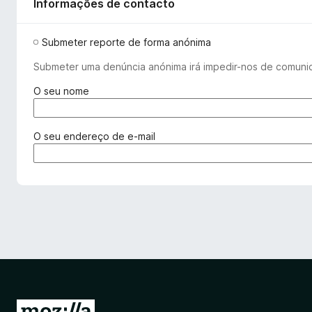
Informações de contacto
Submeter reporte de forma anónima
Submeter uma denúncia anónima irá impedir-nos de comuni
(
O seu nome
r
e
q
(
O seu endereço de e-mail
u
r
e
e
r
q
i
u
d
e
o
r
)
i
d
o
)
I