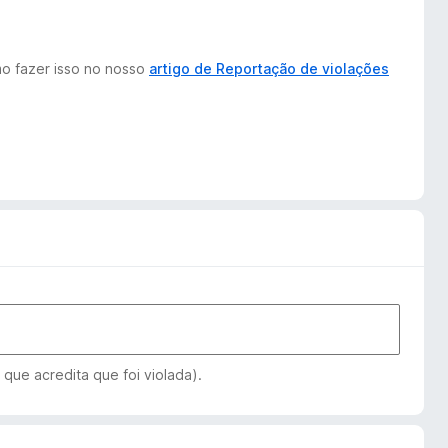
mo fazer isso no nosso
artigo de Reportação de violações
 que acredita que foi violada).