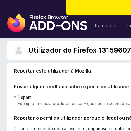
C
o
Extensões
Te
m
p
l
Utilizador do Firefox 13159607
e
m
e
Reportar este utilizador à Mozilla
n
t
Enviar algum feedback sobre o perfil do utilizador
o
s
É spam
d
Exemplo: anuncia produtos ou serviços não relacionados.
o
F
Reportar o perfil do utilizador porque é ilegal ou
i
r
Contém conteúdo odioso, violento, enganoso ou outro c