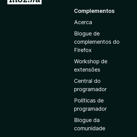
r
Complementos
p
Acerca
a
r
Blogue de
a
complementos do
a
Firefox
p
Workshop de
á
extensões
g
i
Central do
n
programador
a
Políticas de
i
programador
n
Blogue da
i
comunidade
c