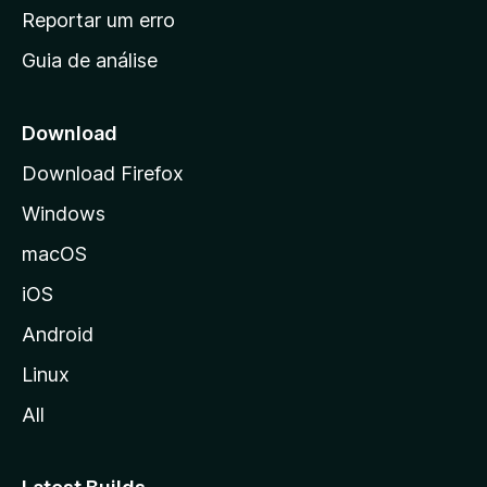
n
Reportar um erro
i
Guia de análise
c
i
a
Download
l
Download Firefox
d
Windows
a
M
macOS
o
iOS
z
i
Android
l
Linux
l
All
a