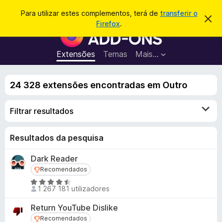
P
Iniciar sessão
Para utilizar estes complementos, terá de
transferir o
D
e
Firefox
.
e
C
s
s
o
c
q
a
m
Extensões
Temas
Mais…
u
r
p
t
i
a
l
s
r
24 328 extensões encontradas em Outro
e
e
a
s
m
r
t
Filtrar resultados
e
e
a
n
v
t
Resultados da pesquisa
i
s
o
o
Dark Reader
s
Recomendados
Recomendados
d
o
A
1 267 181 utilizadores
v
F
a
i
Return YouTube Dislike
l
r
Recomendados
Recomendados