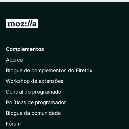
,
5
e
2
m
d
4
e
I
,
5
2
r
d
p
e
a
5
Complementos
r
Acerca
a
a
Blogue de complementos do Firefox
p
Workshop de extensões
á
Central do programador
g
i
Políticas de programador
n
Blogue da comunidade
a
i
Fórum