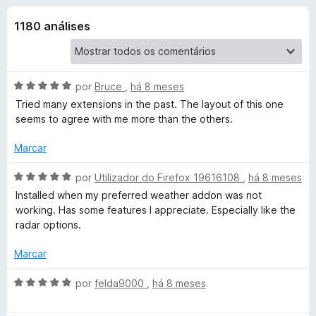
e
4
e
,
1180 análises
f
s
4
o
d
x
p
e
5
A
por
Bruce
,
há 8 meses
a
v
Tried many extensions in the past. The layout of this one
a
seems to agree with me more than the others.
l
r
i
Marcar
a
a
d
A
por
Utilizador do Firefox 19616108
,
há 8 meses
o
v
Installed when my preferred weather addon was not
W
e
a
working. Has some features I appreciate. Especially like the
m
l
radar options.
5
e
i
d
a
Marcar
e
d
a
5
o
A
por
felda9000
,
há 8 meses
e
v
t
m
a