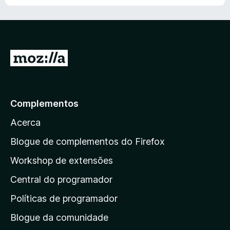
5
d
e
5
I
r
p
a
Complementos
r
Acerca
a
a
Blogue de complementos do Firefox
p
Workshop de extensões
á
Central do programador
g
i
Políticas de programador
n
Blogue da comunidade
a