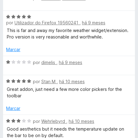
v
i
a
A
l
o
por
Utilizador do Firefox 19560241
,
há 9 meses
v
i
a
a
This is far and away my favorite weather widget/extension.
n
l
d
Pro version is very reasonable and worthwhile.
i
o
a
e
Marcar
d
m
o
A
5
por
dimelis
,
há 9 meses
e
v
d
m
a
e
A
5
l
por
Stan M
,
há 10 meses
5
v
d
i
Great addon, just need a few more color pickers for the
a
e
a
toolbar
l
5
d
i
o
Marcar
a
e
d
m
A
por
Wehrlebyrd
,
há 10 meses
o
1
v
Good aesthetics but it needs the temperature update on
e
d
a
the bar to be on by default.