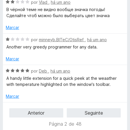
d
A
por
Vlad
,
há um ano
o
v
В чёрной теме не видно вообще значка погоды!
e
a
Сделайте чтоб можно было выберать цвет значка
m
l
5
i
Marcar
d
a
e
d
A
por
minneyb.BITeC/OtisRef
,
há um ano
5
o
v
Another very greedy programmer for any data.
e
a
m
l
Marcar
2
i
d
a
A
por
Deb
,
há um ano
e
d
v
A handy little extension for a quick peek at the weaather
5
o
a
with temperature highlighted on the window's toolbar.
e
l
m
i
Marcar
1
a
d
d
Anterior
Seguinte
e
o
5
e
Página 2 de 48
m