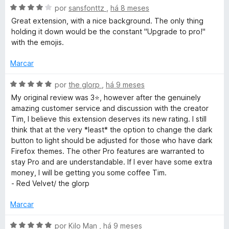
5
A
l
por
sansfonttz
,
há 8 meses
h
d
v
i
Great extension, with a nice background. The only thing
e
a
a
holding it down would be the constant "Upgrade to pro!"
5
l
e
d
with the emojis.
i
o
a
e
Marcar
r
d
m
o
5
A
por
the glorp
,
há 9 meses
E
e
d
v
My original review was 3⭐, however after the genuinely
m
e
a
amazing customer service and discussion with the creator
x
4
5
l
Tim, I believe this extension deserves its new rating. I still
d
i
think that at the very *least* the option to change the dark
e
a
t
button to light should be adjusted for those who have dark
5
d
Firefox themes. The other Pro features are warranted to
o
stay Pro and are understandable. If I ever have some extra
e
e
money, I will be getting you some coffee Tim.
m
- Red Velvet/ the glorp
n
5
d
Marcar
s
e
5
A
por
Kilo Man
,
há 9 meses