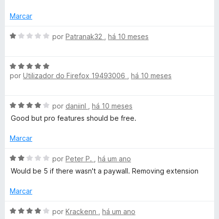
m
e
l
5
5
i
Marcar
d
a
e
d
A
por
Patranak32
,
há 10 meses
5
o
v
e
a
m
A
l
3
por
Utilizador do Firefox 19493006
,
há 10 meses
v
i
d
a
a
e
l
d
A
por
daniinl
,
há 10 meses
5
i
o
v
a
e
Good but pro features should be free.
a
d
m
l
o
Marcar
1
i
e
d
a
A
m
por
Peter P.
,
há um ano
e
d
v
5
5
Would be 5 if there wasn't a paywall. Removing extension
o
a
d
e
l
e
Marcar
m
i
5
4
a
A
por
Krackenn
,
há um ano
d