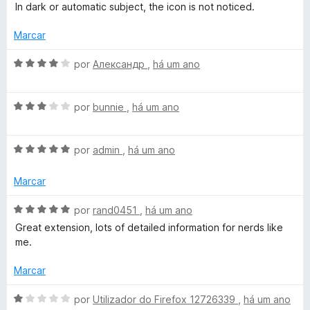
d
v
In dark or automatic subject, the icon is not noticed.
e
o
a
5
e
l
Marcar
m
i
2
a
A
por
Александр
,
há um ano
d
d
v
e
o
a
5
e
A
l
por
bunnie
,
há um ano
m
v
i
4
a
a
d
A
l
por
admin
,
há um ano
d
e
v
i
o
5
a
a
e
Marcar
l
d
m
i
o
4
A
por
rand0451
,
há um ano
a
e
d
v
Great extension, lots of detailed information for nerds like
d
m
e
a
me.
o
3
5
l
e
d
i
Marcar
m
e
a
5
5
d
A
por
Utilizador do Firefox 12726339
,
há um ano
d