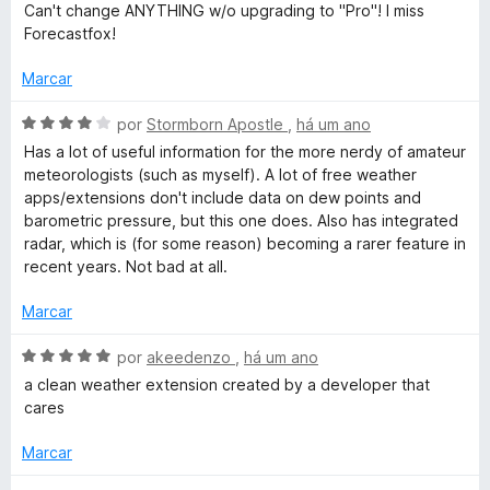
o
v
Can't change ANYTHING w/o upgrading to "Pro"! I miss
e
e
a
Forecastfox!
5
m
l
5
i
Marcar
d
a
e
d
A
por
Stormborn Apostle
,
há um ano
5
o
v
Has a lot of useful information for the more nerdy of amateur
e
a
meteorologists (such as myself). A lot of free weather
m
l
apps/extensions don't include data on dew points and
1
i
barometric pressure, but this one does. Also has integrated
d
a
radar, which is (for some reason) becoming a rarer feature in
e
d
recent years. Not bad at all.
5
o
e
Marcar
m
4
A
por
akeedenzo
,
há um ano
d
v
a clean weather extension created by a developer that
e
a
cares
5
l
i
Marcar
a