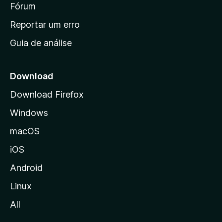
i
Fórum
n
Reportar um erro
i
Guia de análise
c
i
a
Download
l
Download Firefox
d
Windows
a
M
macOS
o
iOS
z
i
Android
l
Linux
l
All
a