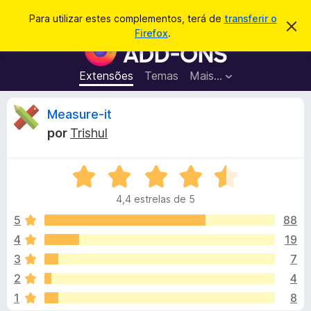
P
Iniciar sessão
Para utilizar estes complementos, terá de
transferir o
D
e
Firefox
.
e
C
s
s
o
c
q
a
m
Extensões
Temas
Mais…
u
r
p
t
i
a
l
A
Measure-it
s
r
e
e
a
por
Trishul
s
m
n
r
t
e
e
a
A
n
á
v
v
t
i
4,4 estrelas de 5
a
s
o
l
o
l
5
88
s
i
4
19
d
i
a
o
3
7
d
F
o
s
2
4
e
i
1
8
m
r