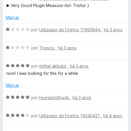
e
v
i
o
▶️ Very Good Plugin Measure-itот Trishul ;)
5
a
a
e
l
d
m
Marcar
i
o
5
a
e
d
A
por
Utilizador do Firefox 17993944
,
há 3 anos
d
m
e
v
o
5
5
a
e
d
A
l
por
Tropico
,
há 3 anos
m
e
v
i
5
5
a
a
d
A
l
por
mithat akbulut
,
há 3 anos
d
e
v
i
o
nice! I was looking for this for a while
5
a
a
e
l
d
m
Marcar
i
o
1
a
e
d
A
por
HumanistAtypik
,
há 3 anos
d
m
e
v
o
1
5
a
e
d
A
l
por
Utilizador do Firefox 14540421
,
há 4 anos
m
e
v
i
5
5
a
a