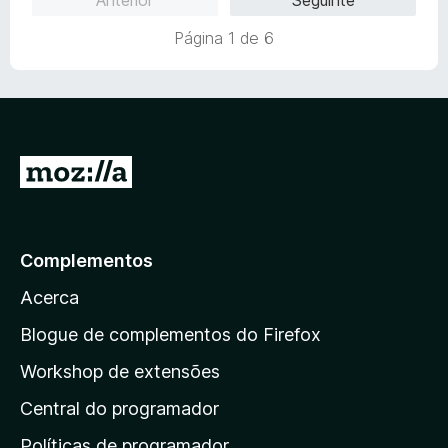
e
i
o
5
a
e
Página 1 de 6
d
m
o
5
e
d
m
e
5
5
d
I
e
r
5
p
a
Complementos
r
Acerca
a
a
Blogue de complementos do Firefox
p
Workshop de extensões
á
Central do programador
g
i
Políticas de programador