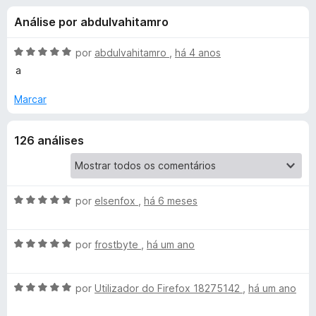
e
4
e
Análise por abdulvahitamro
,
f
s
4
o
d
A
por
abdulvahitamro
,
há 4 anos
x
p
e
v
a
5
a
l
Marcar
a
i
a
r
126 análises
d
o
a
e
m
5
A
por
elsenfox
,
há 6 meses
M
d
v
e
a
e
A
5
l
por
frostbyte
,
há um ano
v
i
a
a
a
A
l
por
Utilizador do Firefox 18275142
,
há um ano
d
v
i
s
o