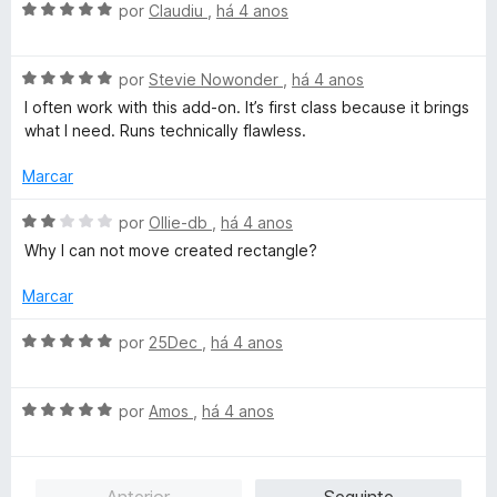
d
A
l
por
Claudiu
,
há 4 anos
d
e
v
i
o
5
a
a
e
A
l
por
Stevie Nowonder
,
há 4 anos
d
m
v
i
o
5
I often work with this add-on. It’s first class because it brings
a
a
e
d
what I need. Runs technically flawless.
l
d
m
e
i
o
4
5
Marcar
a
e
d
d
m
e
A
por
Ollie-db
,
há 4 anos
o
5
5
v
Why I can not move created rectangle?
e
d
a
m
e
l
Marcar
5
5
i
d
a
A
por
25Dec
,
há 4 anos
e
d
v
5
o
a
e
A
l
por
Amos
,
há 4 anos
m
v
i
2
a
a
d
l
d
Anterior
Seguinte