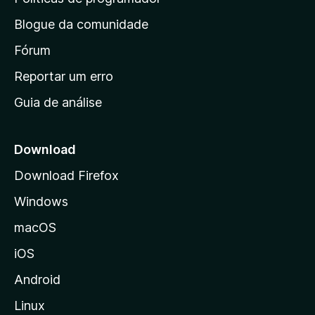
n
Blogue da comunidade
a
i
Fórum
n
Reportar um erro
i
Guia de análise
c
i
a
Download
l
Download Firefox
d
Windows
a
M
macOS
o
iOS
z
i
Android
l
Linux