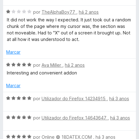
e
o
a
5
e
A
l
por
TheAlphaBoy77
,
há 2 anos
m
v
i
It did not work the way I expected. It just took out a random
5
a
a
chunk of the page where my cursor was, the section was
d
l
d
not moveable. Had to "X" out of a screen it brought up. Not
e
i
o
at all how it was understood to act.
5
a
e
d
m
Marcar
o
5
e
d
A
por
Ava Miller
,
há 2 anos
m
e
v
Interesting and convenient addon
1
5
a
d
l
Marcar
e
i
5
a
A
por
Utilizador do Firefox 14234915
,
há 3 anos
d
v
o
a
e
A
l
por
Utilizador do Firefox 14643647
,
há 3 anos
m
v
i
5
a
a
d
A
l
por
Online 🟢 18DATEX.COM
,
há 3 anos
d