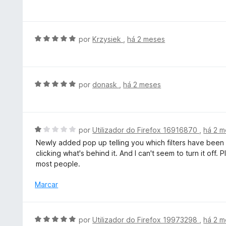
a
v
e
d
a
5
o
l
e
i
A
por
Krzysiek
,
há 2 meses
m
a
v
5
d
a
d
o
l
e
e
i
A
por
donask
,
há 2 meses
5
m
a
v
5
d
a
d
o
l
e
e
i
A
por
Utilizador do Firefox 16916870
,
há 2 
5
m
a
v
Newly added pop up telling you which filters have been 
5
d
a
clicking what's behind it. And I can't seem to turn it off. 
d
o
l
most people.
e
e
i
5
m
a
Marcar
5
d
d
o
e
e
A
por
Utilizador do Firefox 19973298
,
há 2 
5
m