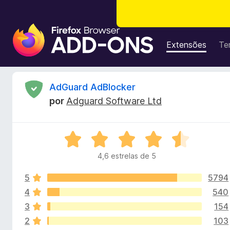
C
o
Extensões
Te
m
p
l
A
AdGuard AdBlocker
e
por
Adguard Software Ltd
m
n
e
n
á
A
t
v
o
4,6 estrelas de 5
l
a
s
l
d
5
5794
i
i
o
a
4
540
d
F
3
154
s
o
i
2
103
e
r