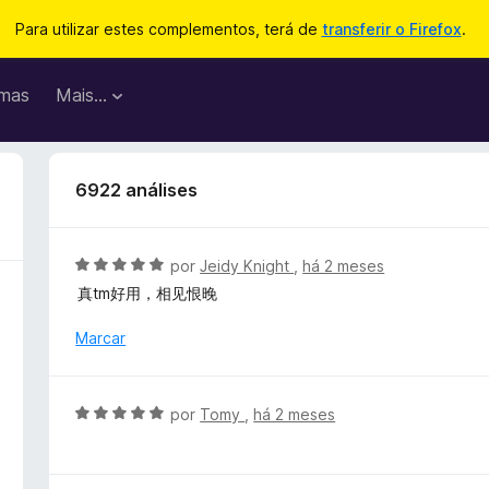
Para utilizar estes complementos, terá de
transferir o Firefox
.
mas
Mais…
6922 análises
A
por
Jeidy Knight
,
há 2 meses
v
真tm好用，相见恨晚
a
l
Marcar
i
a
d
A
por
Tomy
,
há 2 meses
o
v
e
a
m
l