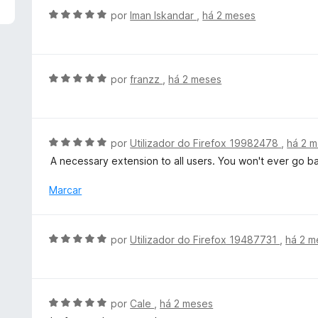
5
i
A
por
Iman Iskandar
,
há 2 meses
d
a
v
e
d
a
5
o
l
e
i
A
por
franzz
,
há 2 meses
m
a
v
5
d
a
d
o
l
e
e
i
A
por
Utilizador do Firefox 19982478
,
há 2 
5
m
a
v
A necessary extension to all users. You won't ever go bac
5
d
a
d
o
l
Marcar
e
e
i
5
m
a
5
d
A
por
Utilizador do Firefox 19487731
,
há 2 m
d
o
v
e
e
a
5
m
l
5
i
A
por
Cale
,
há 2 meses
d
a
v