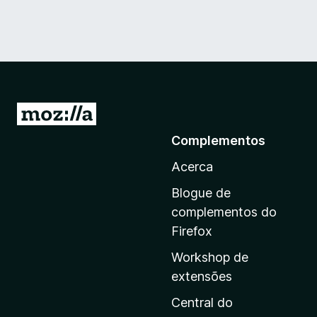
I
r
Complementos
p
Acerca
a
r
Blogue de
a
complementos do
a
Firefox
p
Workshop de
á
extensões
g
i
Central do