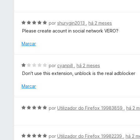
v
e
e
a
5
m
l
5
i
A
por
shurygin2013
,
há 2 meses
d
a
v
e
Please create acount in social network VERO?
d
a
5
o
l
Marcar
e
i
m
a
5
d
A
por
cyanpill
,
há 2 meses
d
o
v
e
Don't use this extension, unblock is the real adblocker
e
a
5
m
l
Marcar
5
i
d
a
e
d
A
5
por
Utilizador do Firefox 19983859
,
há 2 
o
v
e
a
m
l
1
i
A
por
Utilizador do Firefox 19982239
,
há 2 m
d