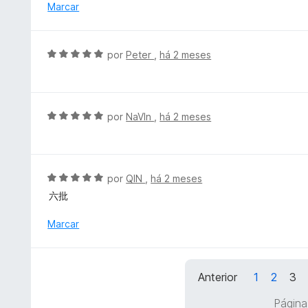
a
Marcar
e
d
5
o
e
A
por
Peter
,
há 2 meses
m
v
5
a
d
l
e
i
A
por
NaVln
,
há 2 meses
5
a
v
d
a
o
l
e
i
A
por
QIN
,
há 2 meses
m
a
v
六批
5
d
a
d
o
l
Marcar
e
e
i
5
m
a
5
d
d
Anterior
1
2
3
o
e
e
Página
5
m