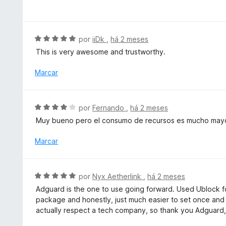
v
1
a
d
l
e
i
A
por
iiDk
,
há 2 meses
5
a
v
This is very awesome and trustworthy.
d
a
o
l
Marcar
e
i
m
a
5
d
A
por
Fernando
,
há 2 meses
d
o
v
e
Muy bueno pero el consumo de recursos es mucho mayo
e
a
5
m
l
Marcar
5
i
d
a
e
d
A
5
por
Nyx Aetherlink
,
há 2 meses
o
v
Adguard is the one to use going forward. Used Ublock for 
e
a
package and honestly, just much easier to set once and ba
m
l
actually respect a tech company, so thank you Adguard,
4
i
d