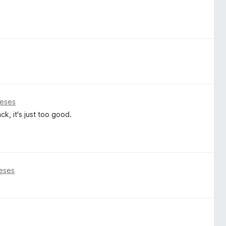
meses
k, it's just too good.
eses