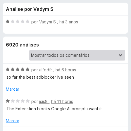
e
4
e
Análise por Vadym S
,
f
s
6
o
d
A
por
Vadym S
,
há 3 anos
x
p
e
v
5
a
l
a
6920 análises
i
a
r
d
o
A
a
por
alfedfr
,
há 6 horas
e
v
m
so far the best adblocker ive seen
a
1
A
l
d
Marcar
i
e
d
a
A
5
por
jsis8
,
há 11 horas
d
v
The Extenstion blocks Google AI prompt i want it
G
o
a
e
l
Marcar
m
i
u
5