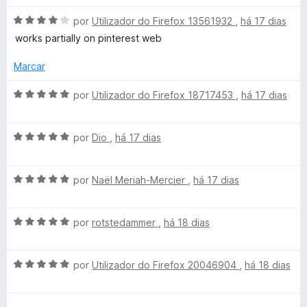
m
e
i
5
5
a
A
por
Utilizador do Firefox 13561932
,
há 17 dias
d
d
v
works partially on pinterest web
e
o
a
5
e
l
Marcar
m
i
5
a
A
por
Utilizador do Firefox 18717453
,
há 17 dias
d
d
v
e
o
a
5
e
A
l
por
Dio
,
há 17 dias
m
v
i
4
a
a
d
A
l
por
Naël Meriah-Mercier
,
há 17 dias
d
e
v
i
o
5
a
a
e
A
l
por
rotstedammer
,
há 18 dias
d
m
v
i
o
5
a
a
e
d
A
l
por
Utilizador do Firefox 20046904
,
há 18 dias
d
m
e
v
i
o
5
5
a
a
e
d