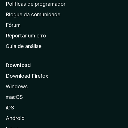
i
Políticas de programador
n
Blogue da comunidade
a
i
Fórum
n
Reportar um erro
i
Guia de análise
c
i
a
Download
l
Download Firefox
d
Windows
a
M
macOS
o
iOS
z
i
Android
l