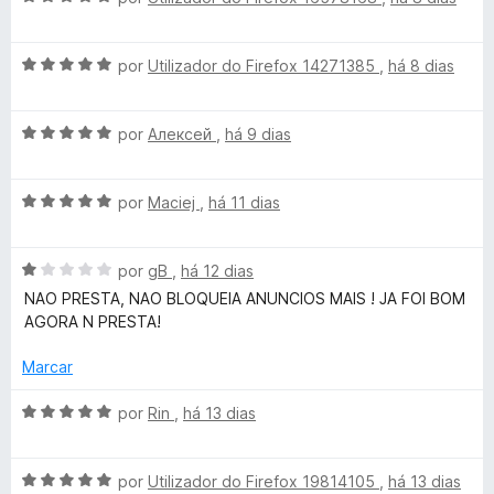
k
o
5
5
v
e
d
a
m
e
A
l
por
Utilizador do Firefox 14271385
,
há 8 dias
e
1
5
v
i
d
a
a
r
e
A
l
por
Алексей
,
há 9 dias
d
5
v
i
o
a
a
e
A
l
por
Maciej
,
há 11 dias
d
m
v
i
o
5
a
a
e
d
A
l
por
gB
,
há 12 dias
d
m
e
v
i
o
5
5
NAO PRESTA, NAO BLOQUEIA ANUNCIOS MAIS ! JA FOI BOM
a
a
e
d
AGORA N PRESTA!
l
d
m
e
i
o
5
5
Marcar
a
e
d
d
m
e
A
por
Rin
,
há 13 dias
o
5
5
v
e
d
a
m
e
A
l
por
Utilizador do Firefox 19814105
,
há 13 dias