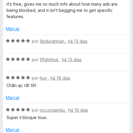
1
5
v
i
it's free, gives me so much info about how many ads are
d
a
a
being blocked, and it isn't begging me to get specific
e
l
d
features.
5
i
o
a
e
Marcar
d
m
o
5
A
por
Abdurahman
,
há 13 dias
e
d
v
m
e
a
5
5
A
l
por
fffghhhujj
,
há 15 dias
d
v
i
e
a
a
5
A
l
por
huy
,
há 16 dias
d
v
i
o
Chặn qc rất tốt
a
a
e
l
d
m
Marcar
i
o
5
a
e
d
A
por
jvccorsairplu
,
há 16 dias
d
m
e
v
Super il bloque tous.
o
5
5
a
e
d
l
Marcar