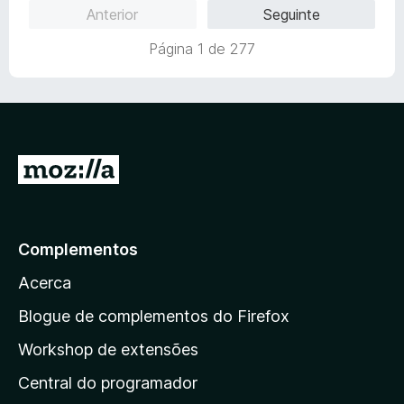
l
d
m
e
Anterior
Seguinte
i
o
5
5
a
e
d
Página 1 de 277
d
m
e
o
5
5
e
d
m
e
5
5
d
I
e
r
5
p
a
Complementos
r
Acerca
a
a
Blogue de complementos do Firefox
p
Workshop de extensões
á
Central do programador
g