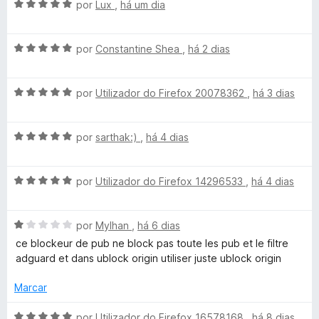
a
A
por
Lux
,
há um dia
d
d
v
a
e
o
a
5
e
A
l
por
Constantine Shea
,
há 2 dias
r
m
v
i
1
a
a
d
d
A
l
por
Utilizador do Firefox 20078362
,
há 3 dias
d
e
v
i
o
5
a
a
e
A
A
l
por
sarthak:)
,
há 4 dias
d
m
v
i
o
5
d
a
a
e
d
A
l
por
Utilizador do Firefox 14296533
,
há 4 dias
d
m
e
B
v
i
o
5
5
a
a
e
d
A
l
por
Mylhan
,
há 6 dias
d
l
m
e
v
i
o
5
5
ce blockeur de pub ne block pas toute les pub et le filtre
a
a
e
d
adguard et dans ublock origin utiliser juste ublock origin
o
l
d
m
e
i
o
5
5
Marcar
c
a
e
d
d
m
e
A
por
Utilizador do Firefox 16578168
,
há 8 dias