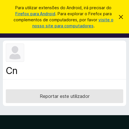
P
Iniciar sessão
Para utilizar extensões do Android, irá precisar do
e
Firefox para Android
. Para explorar o Firefox para
C
D
s
complementos de computadores, por favor
visite o
e
o
nosso site para computadores
.
s
q
m
c
u
a
p
r
i
l
t
s
a
e
r
a
m
e
r
s
e
t
Cn
n
e
a
t
v
o
i
s
s
o
Reportar este utilizador
d
o
F
i
r