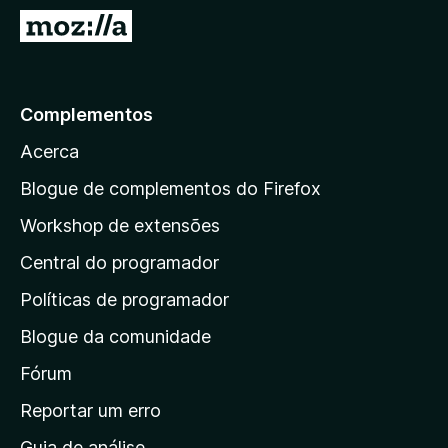
e
I
f
r
o
p
x
a
Complementos
r
Acerca
a
a
Blogue de complementos do Firefox
p
Workshop de extensões
á
Central do programador
g
i
Políticas de programador
n
Blogue da comunidade
a
i
Fórum
n
Reportar um erro
i
Guia de análise