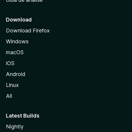
c
i
a
Download
l
Download Firefox
d
Windows
a
M
macOS
o
iOS
z
i
Android
l
Linux
l
All
a
Latest Builds
Nightly