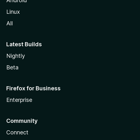
Android
l
Linux
l
All
a
Latest Builds
Nightly
Beta
Firefox for Business
Enterprise
Community
Connect