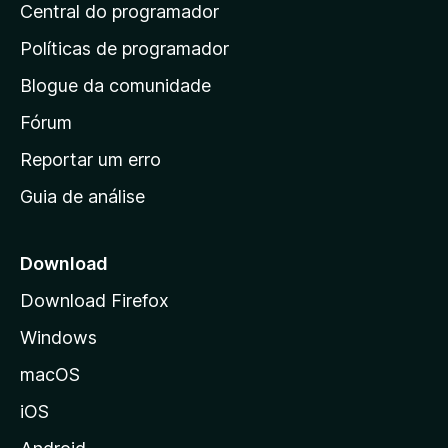
d
Central do programador
g
e
a
s
i
Políticas de programador
a
n
i
Blogue da comunidade
a
n
i
Fórum
d
a
n
Reportar um erro
i
Guia de análise
c
i
a
Download
l
Download Firefox
d
Windows
a
M
macOS
o
iOS
z
i