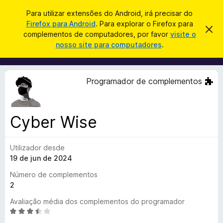
P
Iniciar sessão
Para utilizar extensões do Android, irá precisar do
e
Firefox para Android
. Para explorar o Firefox para
C
D
s
complementos de computadores, por favor
visite o
e
o
nosso site para computadores
.
s
q
m
c
u
a
p
r
i
l
t
Programador de complementos
s
a
e
r
a
m
e
r
s
e
t
Cyber Wise
n
e
a
t
v
Utilizador desde
o
i
s
19 de jun de 2024
s
o
d
Número de complementos
o
2
F
Avaliação média dos complementos do programador
i
A
r
v