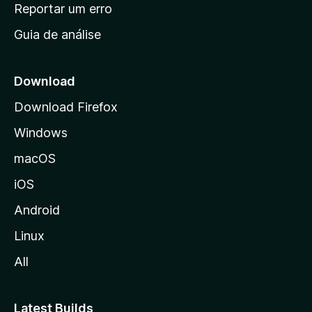
n
Reportar um erro
i
Guia de análise
c
i
a
Download
l
Download Firefox
d
Windows
a
M
macOS
o
iOS
z
i
Android
l
Linux
l
All
a
Latest Builds