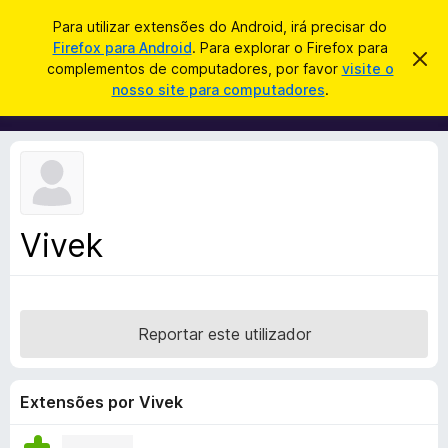
P
Iniciar sessão
Para utilizar extensões do Android, irá precisar do
e
Firefox para Android
. Para explorar o Firefox para
C
D
s
complementos de computadores, por favor
visite o
e
o
nosso site para computadores
.
s
q
m
c
u
a
p
r
i
l
t
s
a
e
r
a
m
e
r
s
e
t
Vivek
n
e
a
t
v
o
i
s
s
o
Reportar este utilizador
d
o
F
Extensões por Vivek
i
r