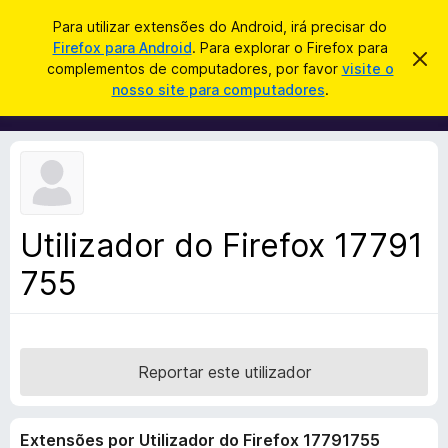
P
Iniciar sessão
Para utilizar extensões do Android, irá precisar do
e
Firefox para Android
. Para explorar o Firefox para
C
D
s
complementos de computadores, por favor
visite o
e
o
nosso site para computadores
.
s
q
m
c
u
a
p
r
i
l
t
s
a
e
r
a
m
e
r
s
e
t
Utilizador do Firefox 17791
n
e
a
755
t
v
o
i
s
s
o
d
o
Reportar este utilizador
F
i
Extensões por Utilizador do Firefox 17791755
r