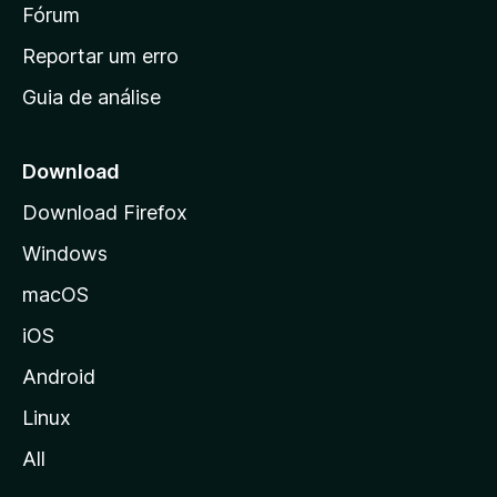
i
Fórum
d
a
n
Reportar um erro
i
Guia de análise
c
i
a
Download
l
Download Firefox
d
Windows
a
M
macOS
o
iOS
z
i
Android
l
Linux
l
All
a