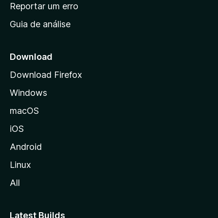
n
Reportar um erro
i
Guia de análise
c
i
a
Download
l
Download Firefox
d
Windows
a
M
macOS
o
iOS
z
i
Android
l
Linux
l
All
a
Latest Builds