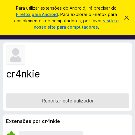
P
Iniciar sessão
Para utilizar extensões do Android, irá precisar do
e
Firefox para Android
. Para explorar o Firefox para
C
D
s
complementos de computadores, por favor
visite o
e
o
nosso site para computadores
.
s
q
m
c
u
a
p
r
i
l
t
s
a
e
r
a
m
e
r
s
e
t
cr4nkie
n
e
a
t
v
o
i
s
s
o
Reportar este utilizador
d
o
F
Extensões por cr4nkie
i
r