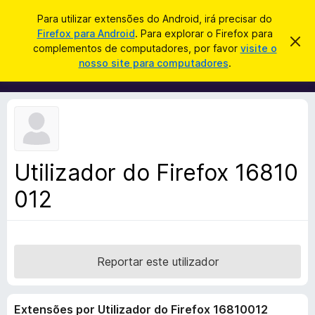
P
Iniciar sessão
Para utilizar extensões do Android, irá precisar do
e
Firefox para Android
. Para explorar o Firefox para
C
D
s
complementos de computadores, por favor
visite o
e
o
nosso site para computadores
.
s
q
m
c
u
a
p
r
i
l
t
s
a
e
r
a
m
e
r
s
e
t
Utilizador do Firefox 16810
n
e
a
012
t
v
o
i
s
s
o
d
o
Reportar este utilizador
F
i
Extensões por Utilizador do Firefox 16810012
r