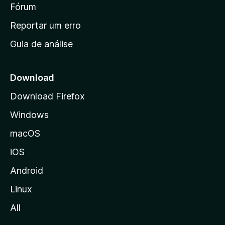
i
Fórum
d
a
n
Reportar um erro
i
Guia de análise
c
i
a
Download
l
Download Firefox
d
Windows
a
M
macOS
o
iOS
z
i
Android
l
Linux
l
All
a