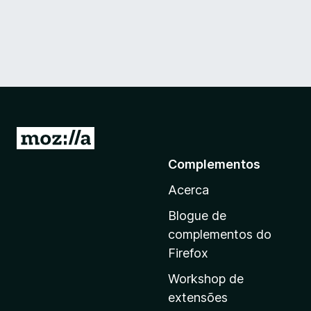
I
r
Complementos
p
Acerca
a
r
Blogue de
a
complementos do
a
Firefox
p
Workshop de
á
extensões
g