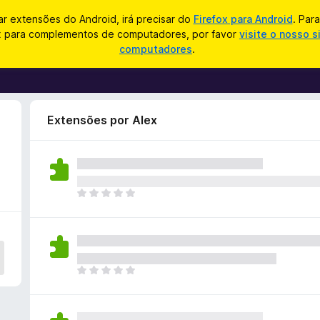
zar extensões do Android, irá precisar do
Firefox para Android
. Par
ox para complementos de computadores, por favor
visite o nosso s
computadores
.
Extensões por Alex
N
ã
o
e
x
i
N
s
ã
t
o
e
e