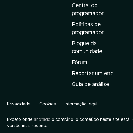
i
Central do
n
programador
a
Políticas de
i
programador
n
Blogue da
i
comunidade
c
i
Fórum
a
Reportar um erro
l
Guia de análise
d
a
M
Privacidade
Cookies
Informação legal
o
z
Exceto onde
anotado
o contrário, o conteúdo neste site está 
i
versão mais recente.