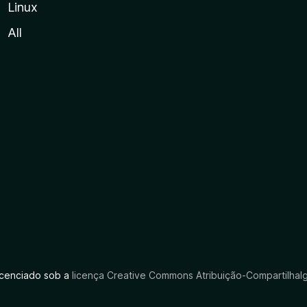
Linux
All
licenciado sob a
licença Creative Commons Atribuição-CompartilhaIg