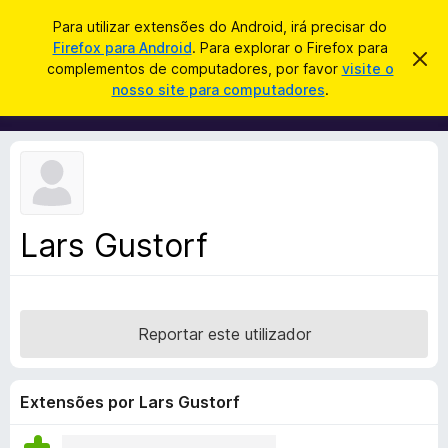
P
Iniciar sessão
Para utilizar extensões do Android, irá precisar do
e
Firefox para Android
. Para explorar o Firefox para
C
D
s
complementos de computadores, por favor
visite o
e
o
nosso site para computadores
.
s
q
m
c
u
a
p
r
i
l
t
s
a
e
r
a
m
e
r
s
e
t
Lars Gustorf
n
e
a
t
v
o
i
s
s
o
Reportar este utilizador
d
o
F
Extensões por Lars Gustorf
i
r