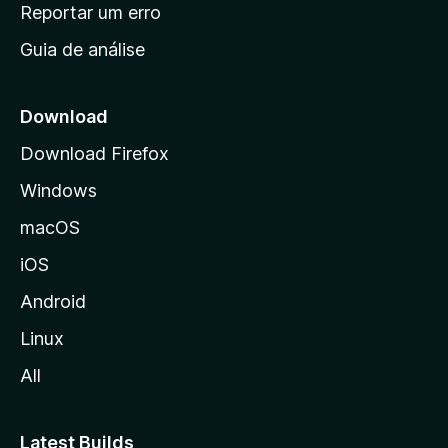
n
Reportar um erro
i
Guia de análise
c
i
a
Download
l
Download Firefox
d
Windows
a
M
macOS
o
iOS
z
i
Android
l
Linux
l
All
a
Latest Builds