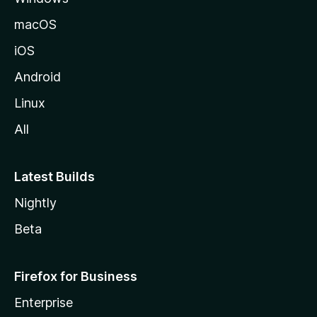
M
macOS
o
iOS
z
i
Android
l
Linux
l
All
a
Latest Builds
Nightly
Beta
Firefox for Business
Enterprise