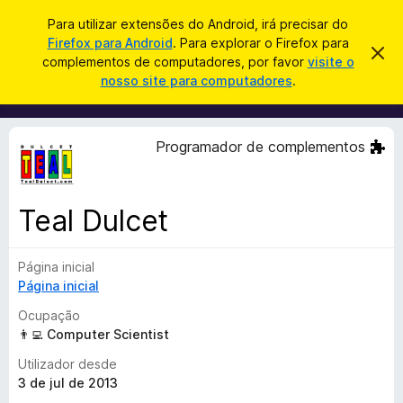
P
Iniciar sessão
Para utilizar extensões do Android, irá precisar do
e
Firefox para Android
. Para explorar o Firefox para
C
D
s
complementos de computadores, por favor
visite o
e
o
nosso site para computadores
.
s
q
m
c
u
a
p
r
i
l
t
Programador de complementos
s
a
e
r
a
m
e
r
s
e
t
Teal Dulcet
n
e
a
t
v
Página inicial
o
i
s
Página inicial
s
o
d
Ocupação
o
👨‍💻 Computer Scientist
F
Utilizador desde
i
3 de jul de 2013
r