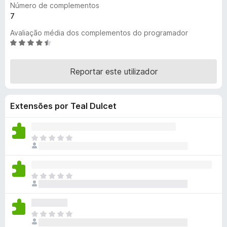
Número de complementos
e
7
f
Avaliação média dos complementos do programador
o
A
x
v
a
Reportar este utilizador
l
i
a
Extensões por Teal Dulcet
d
o
e
m
N
4
ã
,
o
7
e
N
d
x
ã
e
i
o
5
s
e
t
N
x
e
ã