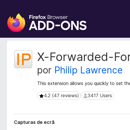
C
o
m
p
l
e
M
X-Forwarded-Fo
m
e
t
e
por
Philip Lawrence
a
n
d
t
a
This extension allows you quickly to set
o
d
s
o
4.2 (47 reviews)
3417 Users
4.2 (47 reviews)
3417 Users
d
s
o
d
a
F
e
i
Capturas de ecrã
x
r