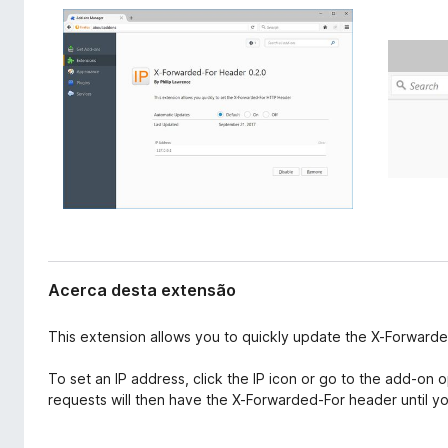
t
e
e
f
n
o
s
x
ã
o
Acerca desta extensão
This extension allows you to quickly update the X-Forward
To set an IP address, click the IP icon or go to the add-on o
requests will then have the X-Forwarded-For header until you 