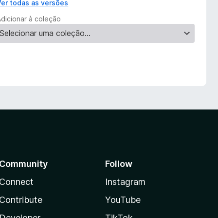
Ver todas as versões
Adicionar à coleção
Community
Follow
Connect
Instagram
Contribute
YouTube
Developer
TikTok