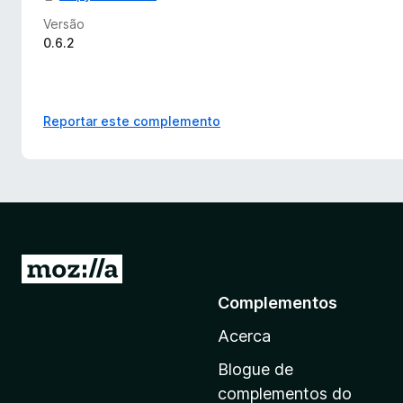
Versão
0.6.2
Reportar este complemento
I
r
Complementos
p
Acerca
a
r
Blogue de
a
complementos do