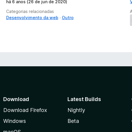
há 6 anos (26 de jun de 2020)
Categorias relacionadas
Desenvolvimento da web
Outro
Download
Latest Builds
Download Firefox
Nightly
Windows
Beta
macOS