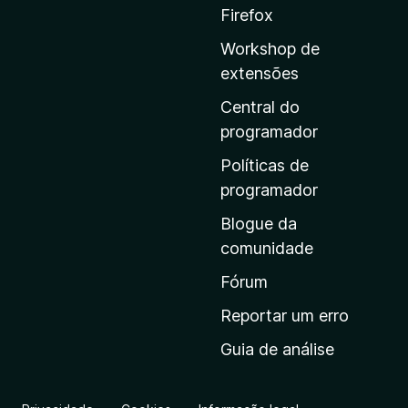
a
Firefox
p
Workshop de
á
extensões
g
i
Central do
n
programador
a
Políticas de
i
programador
n
Blogue da
i
comunidade
c
i
Fórum
a
Reportar um erro
l
Guia de análise
d
a
M