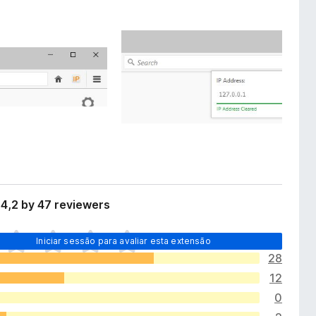
4,2 by 47 reviewers
Iniciar sessão para avaliar esta extensão
28
12
0