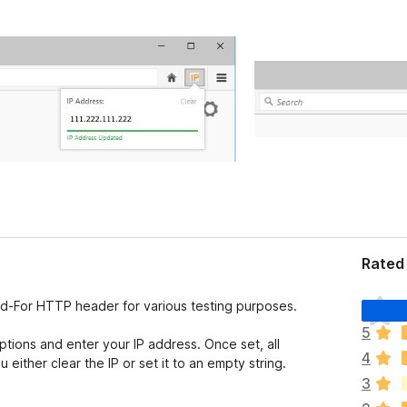
Rated 
N
ed-For HTTP header for various testing purposes.
ã
5
o
ptions and enter your IP address. Once set, all
4
e
either clear the IP or set it to an empty string.
x
3
i