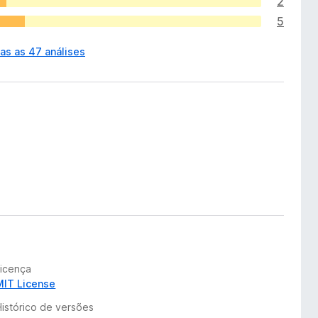
2
5
as as 47 análises
Licença
MIT License
Histórico de versões