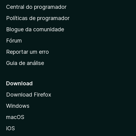
Central do programador
g
i
Políticas de programador
n
Blogue da comunidade
a
i
Fórum
n
Reportar um erro
i
Guia de análise
c
i
a
Download
l
Download Firefox
d
Windows
a
M
macOS
o
iOS
z