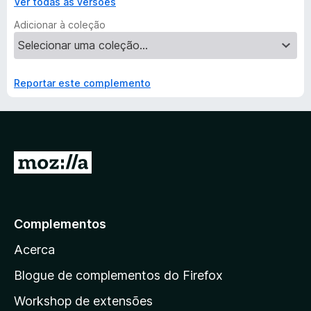
Ver todas as versões
Adicionar à coleção
Reportar este complemento
I
r
p
a
Complementos
r
Acerca
a
a
Blogue de complementos do Firefox
p
Workshop de extensões
á