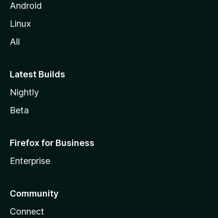
i
Android
l
Linux
l
All
a
Latest Builds
Nightly
Beta
Firefox for Business
Enterprise
Community
Connect