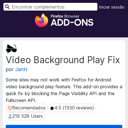
P
Iniciar sessão
e
C
s
o
q
m
u
p
i
l
M
s
e
e
a
Video Background Play Fix
t
m
r
a
e
por
JanH
d
n
a
t
Some sites may not work with Firefox for Android
d
o
video background play feature. This add-on provides a
o
s
quick fix by blocking the Page Visibility API and the
s
d
d
Fullscreen API.
a
o
Recomendados
4.5 (1530 reviews)
Recomendados
4.5 (1530 reviews)
e
F
219 528 Users
219 528 Users
x
i
t
r