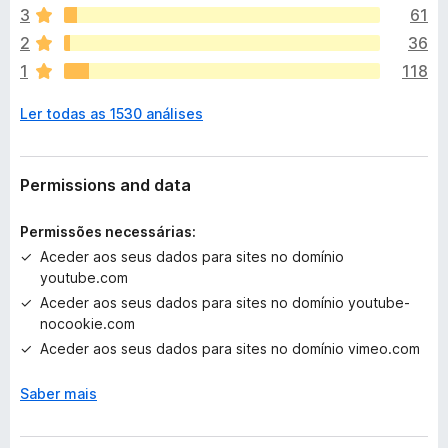
x
3
61
i
2
36
s
1
118
t
e
Ler todas as 1530 análises
m
a
v
a
Permissions and data
l
i
Permissões necessárias:
a
Aceder aos seus dados para sites no domínio
ç
youtube.com
õ
Aceder aos seus dados para sites no domínio youtube-
e
nocookie.com
s
a
Aceder aos seus dados para sites no domínio vimeo.com
i
n
Saber mais
d
a