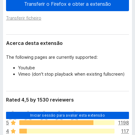
e
Transferir o Firefox e obter a extensão
e
n
f
s
Transferir ficheiro
o
ã
o
x
Acerca desta extensão
The following pages are currently supported:
Youtube
Vimeo (don't stop playback when existing fullscreen)
Rated 4,5 by 1530 reviewers
N
Iniciar sessão para avaliar esta extensão
ã
5
1198
o
4
117
e