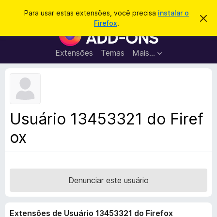
P
Entrar
Para usar estas extensões, você precisa
instalar o
D
e
Firefox
.
e
E
s
s
x
c
q
a
t
Extensões
Temas
Mais…
u
r
e
t
i
a
n
s
r
s
e
a
s
õ
r
t
e
e
Usuário 13453321 do Firef
a
s
v
ox
d
i
s
o
o
N
a
v
Denunciar este usuário
e
g
Extensões de Usuário 13453321 do Firefox
a